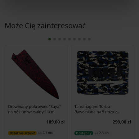
Może Cię zainteresować
Drewniany pokrowiec "Saya"
Tamahagane Torba
na nóż uniwersalny 11cm
Bawełniana na 5 noży z
ochraniacz
189,00 zł
299,00 zł
Dodaj do koszyka
Dodaj do koszyka
2-3 dni
2-3 dni
Ostatnie sztuki!
Dostępny