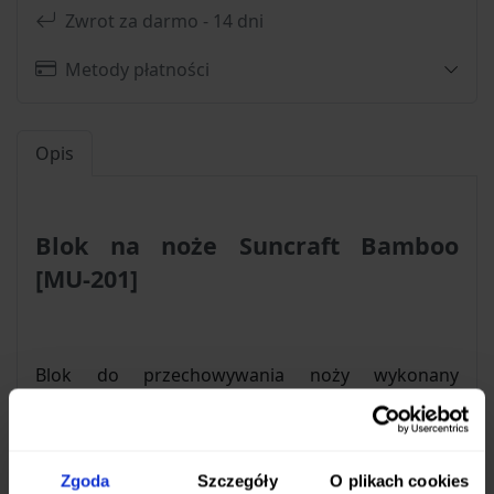
Zwrot za darmo - 14 dni
Metody płatności
Opis
Blok na noże Suncraft Bamboo
[MU-201]
Blok do przechowywania noży wykonany
z trwałego drewna bambusowego, dla
wzmocnienia karbonizowanego. Posiada siedem
otworów przystosowanych do różnej wielkości
Zgoda
Szczegóły
O plikach cookies
ostrzy. Dla większej stabilności blok wyposażono