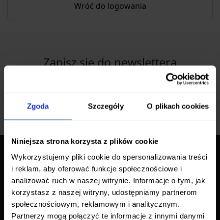
Wróć do logowania
Zapisz się do newslettera
Bądź na bieżąco z promocjami i nowościami
Zapisz się
Zgoda
Szczegóły
O plikach cookies
Niniejsza strona korzysta z plików cookie
Wykorzystujemy pliki cookie do spersonalizowania treści
O NAS
i reklam, aby oferować funkcje społecznościowe i
analizować ruch w naszej witrynie. Informacje o tym, jak
ostrenoze.pl to profesjonalny sklep oferujący szeroki
korzystasz z naszej witryny, udostępniamy partnerom
wybór produktów wysokiej jakości w konkurencyjnych
społecznościowym, reklamowym i analitycznym.
cenach.
Partnerzy mogą połączyć te informacje z innymi danymi