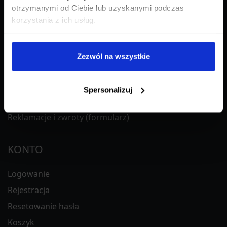
otrzymanymi od Ciebie lub uzyskanymi podczas
korzystania z ich usług.
PRZYDATNE LINKI
Regulamin sklepu
Zezwól na wszystkie
Polityka prywatności
Reklamacje i zwroty
Spersonalizuj
Bony Podarunkowe
Reklamacje i zwroty (formularz)
KONTO
Logowanie
Rejestracja
Resetowanie hasła
Koszyk