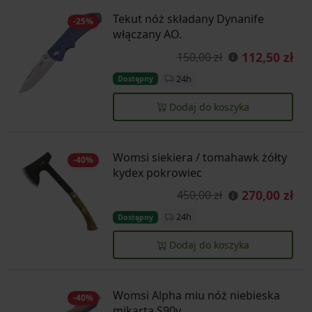
Tekut nóż składany Dynanife
-25%
włączany AO.
112,50 zł
150,00 zł
24h
Dostępny
Dodaj do koszyka
Womsi siekiera / tomahawk żółty
-40%
kydex pokrowiec
270,00 zł
450,00 zł
24h
Dostępny
Dodaj do koszyka
Womsi Alpha miu nóż niebieska
-40%
mikarta S90v