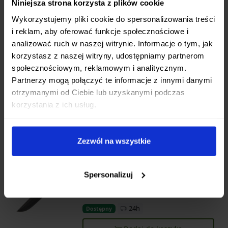
Niniejsza strona korzysta z plików cookie
24h
Dostępny
Wykorzystujemy pliki cookie do spersonalizowania treści
Dodaj do koszyka
i reklam, aby oferować funkcje społecznościowe i
analizować ruch w naszej witrynie. Informacje o tym, jak
korzystasz z naszej witryny, udostępniamy partnerom
Womsi Wasp nóż składany camo
-40%
społecznościowym, reklamowym i analitycznym.
G10 S90V
Partnerzy mogą połączyć te informacje z innymi danymi
150,00 zł
250,00 zł
otrzymanymi od Ciebie lub uzyskanymi podczas
korzystania z ich usług.
24h
Dostępny
Dodaj do koszyka
Zezwól na wszystkie
Womsi Wasp nóż składany
-40%
Spersonalizuj
brązowo czarne G10 S90V
150,00 zł
250,00 zł
24h
Dostępny