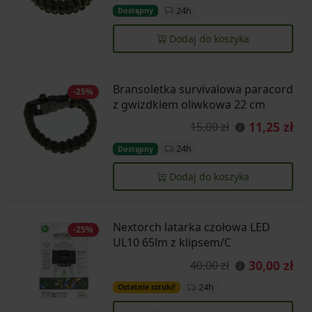
24h
Dostępny
Dodaj do koszyka
Bransoletka survivalowa paracord
-25%
z gwizdkiem oliwkowa 22 cm
11,25 zł
15,00 zł
24h
Dostępny
Dodaj do koszyka
Nextorch latarka czołowa LED
-25%
UL10 65lm z klipsem/C
30,00 zł
40,00 zł
24h
Ostatnie sztuki!