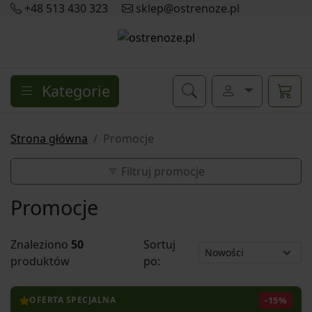
+48 513 430 323
sklep@ostrenoze.pl
Kategorie
Strona główna
Promocje
Filtruj promocje
Promocje
Znaleziono
50
Sortuj
produktów
po:
-15%
OFERTA SPECJALNA