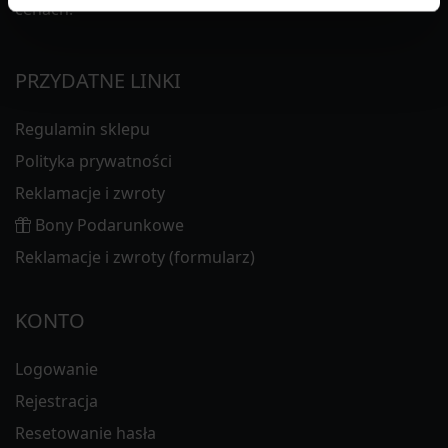
cenach.
PRZYDATNE LINKI
Regulamin sklepu
Polityka prywatności
Reklamacje i zwroty
Bony Podarunkowe
Reklamacje i zwroty (formularz)
KONTO
Logowanie
Rejestracja
Resetowanie hasła