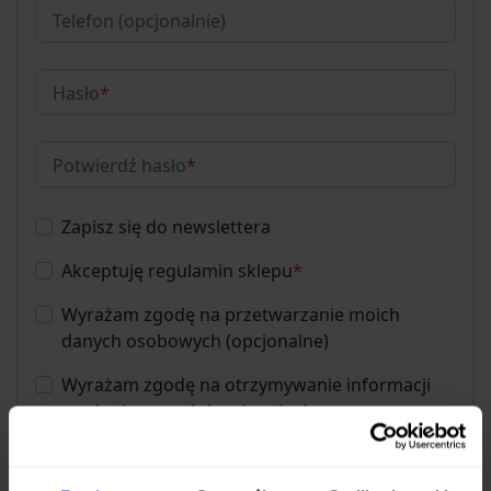
Telefon (opcjonalnie)
Hasło
*
Potwierdź hasło
*
Zapisz się do newslettera
Akceptuję regulamin sklepu
*
Wyrażam zgodę na przetwarzanie moich
danych osobowych (opcjonalne)
Wyrażam zgodę na otrzymywanie informacji
marketingowych (opcjonalne)
Zarejestruj się