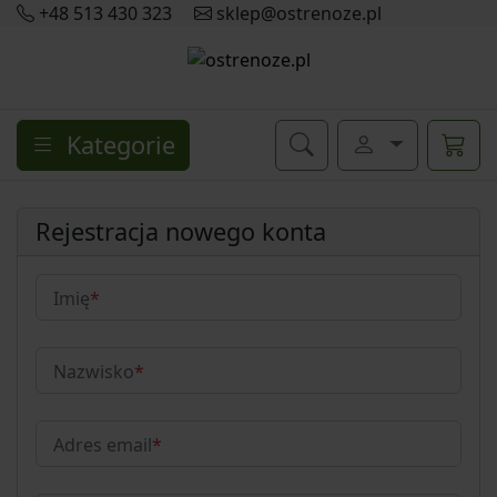
+48 513 430 323
sklep@ostrenoze.pl
Kategorie
Rejestracja nowego konta
Imię
*
Nazwisko
*
Adres email
*