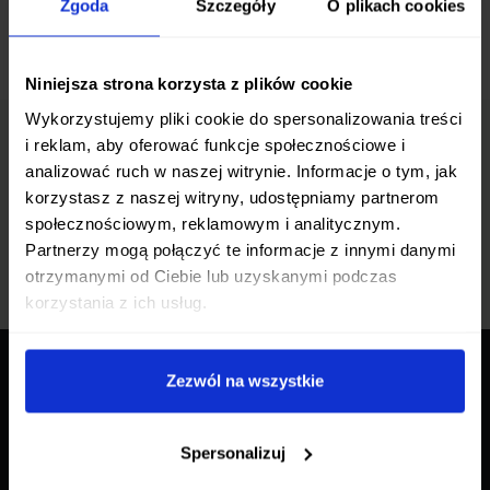
Zgoda
Szczegóły
O plikach cookies
Masz już konto?
Zaloguj się
Niniejsza strona korzysta z plików cookie
Wykorzystujemy pliki cookie do spersonalizowania treści
i reklam, aby oferować funkcje społecznościowe i
Zapisz się do newslettera
analizować ruch w naszej witrynie. Informacje o tym, jak
korzystasz z naszej witryny, udostępniamy partnerom
Bądź na bieżąco z promocjami i nowościami
społecznościowym, reklamowym i analitycznym.
Partnerzy mogą połączyć te informacje z innymi danymi
Zapisz się
otrzymanymi od Ciebie lub uzyskanymi podczas
korzystania z ich usług.
Zezwól na wszystkie
O NAS
ostrenoze.pl to profesjonalny sklep oferujący szeroki
Spersonalizuj
wybór produktów wysokiej jakości w konkurencyjnych