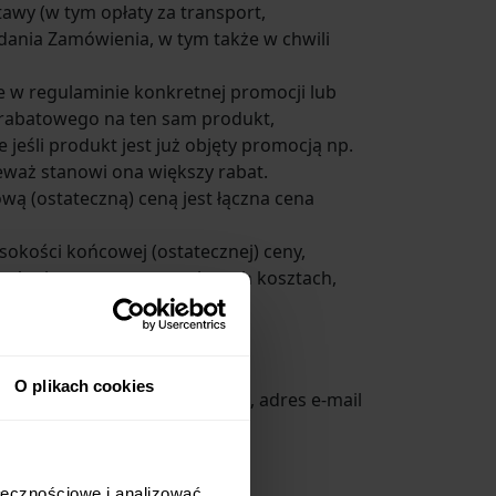
tawy (w tym opłaty za transport,
adania Zamówienia, w tym także w chwili
e w regulaminie konkretnej promocji lub
u rabatowego na ten sam produkt,
 jeśli produkt jest już objęty promocją np.
eważ stanowi ona większy rabat.
 (ostateczną) ceną jest łączna cena
okości końcowej (ostatecznej) ceny,
, usługi pocztowe oraz o innych kosztach,
O plikach cookies
jących danych: imię, nazwisko, adres e-mail
estracji.
ołecznościowe i analizować