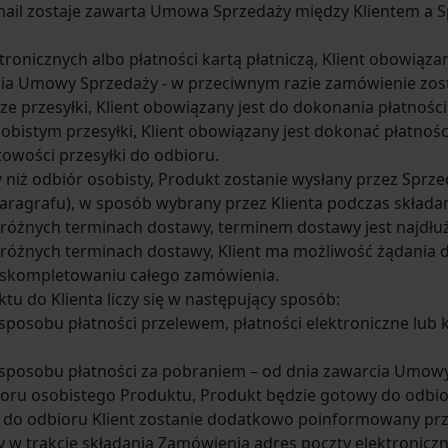
mail zostaje zawarta Umowa Sprzedaży między Klientem a 
tronicznych albo płatności kartą płatniczą, Klient obowiąza
cia Umowy Sprzedaży - w przeciwnym razie zamówienie zos
e przesyłki, Klient obowiązany jest do dokonania płatności 
bistym przesyłki, Klient obowiązany jest dokonać płatności
towości przesyłki do odbioru.
ny niż odbiór osobisty, Produkt zostanie wysłany przez Spr
paragrafu), w sposób wybrany przez Klienta podczas składa
óżnych terminach dostawy, terminem dostawy jest najdłuż
żnych terminach dostawy, Klient ma możliwość żądania d
 skompletowaniu całego zamówienia.
u do Klienta liczy się w następujący sposób:
posobu płatności przelewem, płatności elektroniczne lub k
sposobu płatności za pobraniem – od dnia zawarcia Umowy
oru osobistego Produktu, Produkt będzie gotowy do odbio
 do odbioru Klient zostanie dodatkowo poinformowany pr
w trakcie składania Zamówienia adres poczty elektroniczne