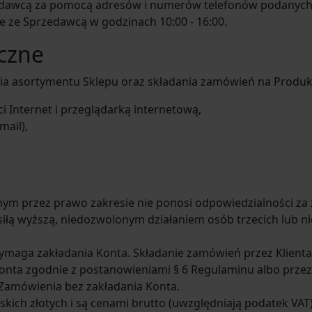
edawcą za pomocą adresów i numerów telefonów podanych 
ie ze Sprzedawcą w godzinach 10:00 - 16:00.
czne
nia asortymentu Sklepu oraz składania zamówień na Produkt
 Internet i przeglądarką internetową,
mail),
m przez prawo zakresie nie ponosi odpowiedzialności za 
ą wyższą, niedozwolonym działaniem osób trzecich lub ni
ymaga zakładania Konta. Składanie zamówień przez Klienta
 Konta zgodnie z postanowieniami § 6 Regulaminu albo prz
 Zamówienia bez zakładania Konta.
kich złotych i są cenami brutto (uwzględniają podatek VAT)