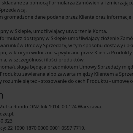
ta składane za pomocą Formularza Zamówienia i zmierzają
Sprzedawcą.
 nim gromadzone dane podane przez Klienta oraz informacj
pny w Sklepie, umożliwiający utworzenie Konta.
 formularz dostępny w Sklepie umożliwiający złożenie Zam
 warunków Umowy Sprzedaży, w tym sposobu dostawy i pła
u, w którym widoczne są wybrane przez Klienta Produkty d
ia, w szczególności ilości produktów.
uchoma/usługa będąca przedmiotem Umowy Sprzedaży międ
Produktu zawierana albo zawarta między Klientem a Sprz
rozumie się też - stosowanie do cech Produktu - umowę o 
m
Metra Rondo ONZ lok.1014, 00-124 Warszawa.
oze.pl.
30 323
: 22 1090 1870 0000 0001 0557 7719.