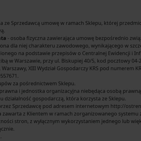
ca ze Sprzedawcą umowę w ramach Sklepu, której przedmiot 
ą.
nta
- osoba fizyczna zawierająca umowę bezpośrednio związa
da ona dla niej charakteru zawodowego, wynikającego w sz
ionego na podstawie przepisów o Centralnej Ewidencji i Inf
edzibą w Warszawie, przy ul. Biskupiej 40/5, kod pocztowy 0
. Warszawy, XIII Wydział Gospodarczy KRS pod numerem KR
0557671.
upów za pośrednictwem Sklepu.
 prawna i jednostka organizacyjna niebędąca osobą prawną
 działalność gospodarczą, która korzysta ze Sklepu.
przez Sprzedawcę pod adresem internetowym http://ostren
 zawarta z Klientem w ramach zorganizowanego systemu 
ecności stron, z wyłącznym wykorzystaniem jednego lub wię
cznie.
.