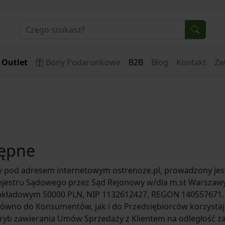
Outlet
Bony Podarunkowe
B2B
Blog
Kontakt
Zw
u
tępne
 pod adresem internetowym ostrenoze.pl, prowadzony jest p
jestru Sądowego przez Sąd Rejonowy w/dla m.st Warszawy,
zakładowym 50000 PLN, NIP 1132612427, REGON 140557671.
równo do Konsumentów, jak i do Przedsiębiorców korzystają
 tryb zawierania Umów Sprzedaży z Klientem na odległość 