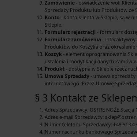
Zamówienie
- oświadczenie woli Klien
Sprzedaży Produktu lub Produktów ze 
Konto
- konto klienta w Sklepie, są w
Sklepie.
Formularz rejestracji
- formularz dostę
Formularz zamówienia
- interaktywny
Produktów do Koszyka oraz określenie
Koszyk
- element oprogramowania Sklep
ustalenia i modyfikacji danych Zamówien
Produkt
- dostępna w Sklepie rzecz r
Umowa Sprzedaży
- umowa sprzedaży 
internetowego. Przez Umowę Sprzedaży 
§ 3 Kontakt ze Sklepe
Adres Sprzedawcy: OSTRE NOŻE Stacja 
Adres e-mail Sprzedawcy: sklep@ostren
Numer telefonu Sprzedawcy: +48 513 4
Numer rachunku bankowego Sprzedawcy