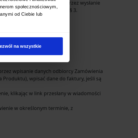
kolwiek opłat usunąć Konto poprzez wysłanie
artnerom społecznościowym,
pisemnie na adresy podane w § 3.
anymi od Ciebie lub
ezwól na wszystkie
 równoznaczny);
oprzez wpisanie danych odbiorcy Zamówienia
Produktu), wpisać dane do faktury, jeśli są
nie, klikając w link przesłany w wiadomości
wienie w określonym terminie, z