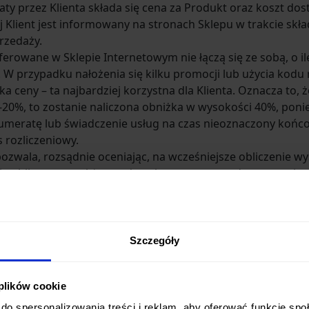
y przez Klienta składa się cena za Produkt oraz koszt dos
ej Klient jest informowany na stronach Sklepu w trakcie skł
rzedaży.
erowane w Sklepie Internetowym nie łączą się ze sobą, o il
 W przypadku nałożenia się kilku promocji lub użycia kod
 ceny – ta najbardziej korzystna dla Klienta. Oznacza to, że
 -20%, to zostanie naliczona obniżka w wysokości 40%, poni
ratę lub świadczenie usług na czas nieoznaczony końcową
 rozliczeniowy.
wala, rozsądnie oceniając, na wcześniejsze obliczenie wys
ie obliczana, a także o opłatach za transport, dostarczenie
ktu.
w Sklepie
Szczegóły
ełnić Formularz rejestracji. Niezbędne jest podanie następu
.
 plików cookie
zez podanie loginu i hasła ustanowionych w Formularzu rej
do spersonalizowania treści i reklam, aby oferować funkcje sp