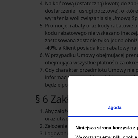
Na końcową (ostateczną) kwotę do zapłat
dostarczenie i usługi pocztowe), o któr
wyrażenia woli związania się Umową Sp
Promocje, rabaty oraz kody rabatowe of
kodu rabatowego nie wskazano inaczej.
zastosowana zostanie tylko jedna obniżka
-40%, a Klient posiada kod rabatowy na
W przypadku Umowy obejmującej prenume
obejmująca wszystkie płatności za okres
Gdy charakter przedmiotu Umowy nie poz
informacja o sposobie, w jaki cena będz
będzie podana w Sklepie w opisie Produ
§ 6 Zakładanie Konta 
Zgoda
Aby założyć Konto w Sklepie, należy wyp
oraz utworzenie hasła.
Założenie Konta w Sklepie jest darmowe
Niniejsza strona korzysta z
Logowanie się na Konto odbywa się popr
Wykorzystujemy pliki cookie 