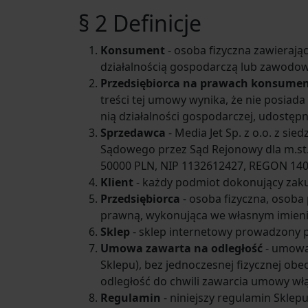
§ 2 Definicje
Konsument
- osoba fizyczna zawierają
działalnością gospodarczą lub zawodow
Przedsiębiorca na prawach konsume
treści tej umowy wynika, że nie posia
nią działalności gospodarczej, udostępn
Sprzedawca
- Media Jet Sp. z o.o. z si
Sądowego przez Sąd Rejonowy dla m.st
50000 PLN, NIP 1132612427, REGON 14
Klient
- każdy podmiot dokonujący zak
Przedsiębiorca
- osoba fizyczna, osoba
prawną, wykonująca we własnym imieniu
Sklep
- sklep internetowy prowadzony 
Umowa zawarta na odległość
- umowa
Sklepu), bez jednoczesnej fizycznej ob
odległość do chwili zawarcia umowy włą
Regulamin
- niniejszy regulamin Sklepu