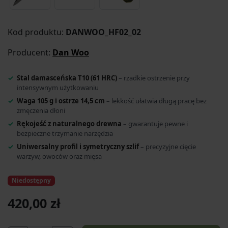
Kod produktu:
DANWOO_HF02_02
Producent:
Dan Woo
Stal damasceńska T10 (61 HRC)
– rzadkie ostrzenie przy
intensywnym użytkowaniu
Waga 105 g i ostrze 14,5 cm
– lekkość ułatwia długą pracę bez
zmęczenia dłoni
Rękojeść z naturalnego drewna
– gwarantuje pewne i
bezpieczne trzymanie narzędzia
Uniwersalny profil i symetryczny szlif
– precyzyjne cięcie
warzyw, owoców oraz mięsa
Niedostępny
420,00 zł