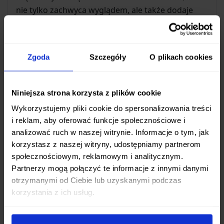
nie tylko zachwyca wyglądem, ale także dodaje
klingie wytrzymałości.
Dzięki hartowaniu do poziomu
61 HRC
, ostrze jest
Zgoda
Szczegóły
O plikach cookies
niezwykle twarde i odporne na tępienie, co
oznacza, że nóż będzie służył Ci niezawodnie przez
długi czas, wymagając rzadszego ostrzenia.
Niniejsza strona korzysta z plików cookie
Wykorzystujemy pliki cookie do spersonalizowania treści
Design i Rękojeść
i reklam, aby oferować funkcje społecznościowe i
Każdy nóż Dan Woo custom jest jedyny w swoim
analizować ruch w naszej witrynie. Informacje o tym, jak
rodzaju. Choć zachowuje spójną formę i
korzystasz z naszej witryny, udostępniamy partnerom
parametry,
rękojeść wykonana z naturalnego
społecznościowym, reklamowym i analitycznym.
Partnerzy mogą połączyć te informacje z innymi danymi
drewna
może różnić się kolorem i usłojeniem od
otrzymanymi od Ciebie lub uzyskanymi podczas
prezentowanej na zdjęciach, co podkreśla
korzystania z ich usług.
unikalny, rzemieślniczy charakter produktu.
Ergonomiczny kształt rękojeści zapewnia pewny i