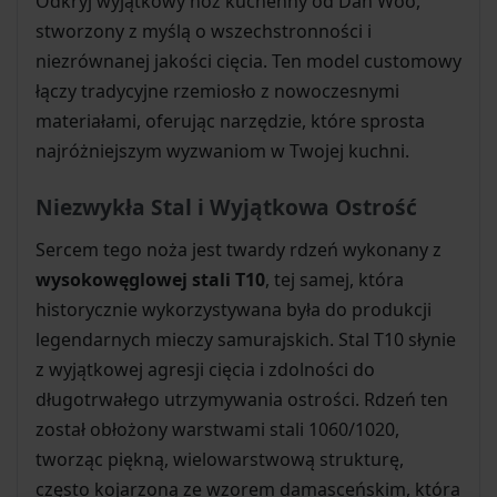
Odkryj wyjątkowy nóż kuchenny od Dan Woo,
stworzony z myślą o wszechstronności i
niezrównanej jakości cięcia. Ten model customowy
łączy tradycyjne rzemiosło z nowoczesnymi
materiałami, oferując narzędzie, które sprosta
najróżniejszym wyzwaniom w Twojej kuchni.
Niezwykła Stal i Wyjątkowa Ostrość
Sercem tego noża jest twardy rdzeń wykonany z
wysokowęglowej stali T10
, tej samej, która
historycznie wykorzystywana była do produkcji
legendarnych mieczy samurajskich. Stal T10 słynie
z wyjątkowej agresji cięcia i zdolności do
długotrwałego utrzymywania ostrości. Rdzeń ten
został obłożony warstwami stali 1060/1020,
tworząc piękną, wielowarstwową strukturę,
często kojarzoną ze wzorem damasceńskim, która