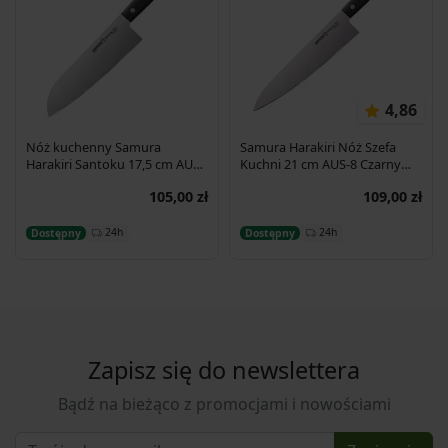
4,86
Nóż kuchenny Samura
Samura Harakiri Nóż Szefa
Harakiri Santoku 17,5 cm AUS-
Kuchni 21 cm AUS-8 Czarny
8 58HRC
SHR-0085B
105,00 zł
109,00 zł
Dodaj do koszyka
Dodaj do koszyka
24h
24h
Dostępny
Dostępny
Zapisz się do newslettera
Bądź na bieżąco z promocjami i nowościami