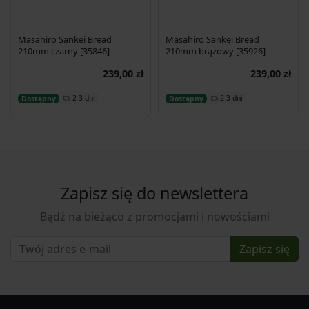
Masahiro Sankei Bread
Masahiro Sankei Bread
210mm czarny [35846]
210mm brązowy [35926]
239,00 zł
239,00 zł
Dodaj do koszyka
Dodaj do koszyka
2-3 dni
2-3 dni
Dostępny
Dostępny
Zapisz się do newslettera
Bądź na bieżąco z promocjami i nowościami
Zapisz się