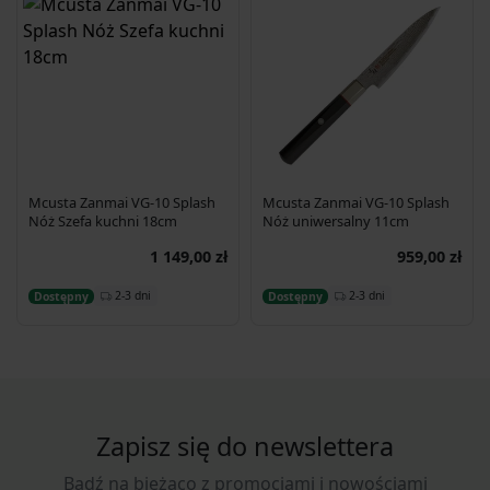
Mcusta Zanmai VG-10 Splash
Mcusta Zanmai VG-10 Splash
Nóż Szefa kuchni 18cm
Nóż uniwersalny 11cm
1 149,00 zł
959,00 zł
Dodaj do koszyka
Dodaj do koszyka
2-3 dni
2-3 dni
Dostępny
Dostępny
Zapisz się do newslettera
Bądź na bieżąco z promocjami i nowościami