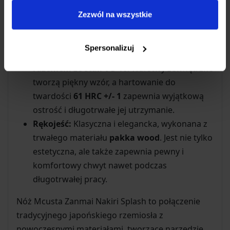
Zezwól na wszystkie
Materiały Najwyższej Jakości
Ostrze:
Wykonane z 33 warstw stali, z
Spersonalizuj
niezwykle twardym i odpornym na korozję
rdzeniem ze stali VG-10
. Warstwy zewnętrzne
tworzą piękny wzór, a hartowanie do
twardości
61 HRC +/- 1
zapewnia wyjątkową
ostrość i długotrwałe jej utrzymanie.
Rękojeść:
Klasyczna i elegancka, wykonana z
trwałego materiału
pakka wood
. Jest nie tylko
estetyczna, ale także zapewnia pewny i
komfortowy chwyt nawet podczas
długotrwałej pracy.
Nóż Mcusta Zanmai Nakiri Splash to połączenie
tradycyjnego japońskiego rzemiosła z
nowoczesnymi materiałami, tworzące narzędzie,