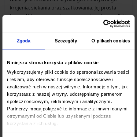
krojenia, siekania oraz szatkowania. Jej prosta
krawędź tnąca pozwala na precyzyjne cięcia w linii
pionowej, co jest kluczowe przy technikach takich
jak
julienne
(cienkie słupki) czy
chiffonade
(cieniutkie paski np. ziół czy liści). Doświadczeni
Zgoda
Szczegóły
O plikach cookies
użytkownicy potrafią za pomocą cienkiego ostrza
uzyskać nawet ozdobne, półprzezroczyste plastry
Niniejsza strona korzysta z plików cookie
(metoda
katsura-muki
).
Wykorzystujemy pliki cookie do spersonalizowania treści
i reklam, aby oferować funkcje społecznościowe i
Praktyczna Konstrukcja
analizować ruch w naszej witrynie. Informacje o tym, jak
Szeroka, prostokątna powierzchnia klingi służy nie
korzystasz z naszej witryny, udostępniamy partnerom
tylko do krojenia, ale także jako
wygodna łopatka
społecznościowym, reklamowym i analitycznym.
do przenoszenia
pokrojonych składników
Partnerzy mogą połączyć te informacje z innymi danymi
otrzymanymi od Ciebie lub uzyskanymi podczas
bezpośrednio z deski do garnka, salaterki czy na
korzystania z ich usług.
patelnię, minimalizując bałagan i przyspieszając
proces gotowania.