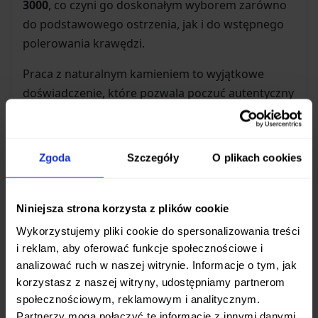
3000
, co czyni go doskonałym wyborem zarówno
do podstawowego ostrzenia, jak i do wstępnego
polerowania krawędzi.
Praca z naturalnym kamieniem to wyjątkowe
doświadczenie, które pozwala poczuć autentyczny
proces tworzenia idealnej ostrości. Duże wymiary
kamienia zapewniają komfortowe i stabilne
warunki pracy, nawet z większymi nożami.
Zgoda
Szczegóły
O plikach cookies
Warto pamiętać, że każdy kamień Amakusa jest
produktem natury i jest
absolutnie unikalny
.
Niniejsza strona korzysta z plików cookie
Wybarwienie, układ czerwonych pasków i
Wykorzystujemy pliki cookie do spersonalizowania treści
dokładna gradacja mogą się różnić w
i reklam, aby oferować funkcje społecznościowe i
poszczególnych sztukach, co jest świadectwem
analizować ruch w naszej witrynie. Informacje o tym, jak
jego naturalnego pochodzenia. Otrzymany
korzystasz z naszej witryny, udostępniamy partnerom
kamień będzie jedyny w swoim rodzaju.
społecznościowym, reklamowym i analitycznym.
Partnerzy mogą połączyć te informacje z innymi danymi