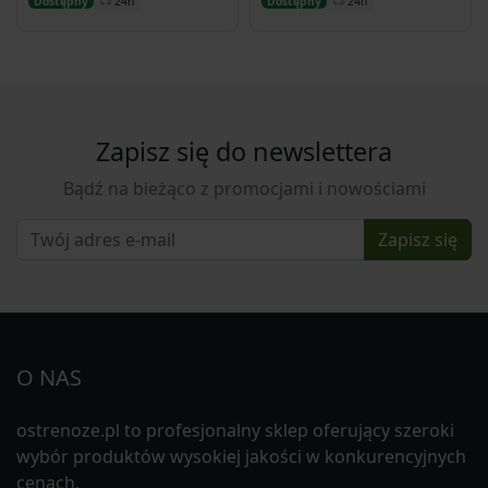
24h
24h
Dostępny
Dostępny
Zapisz się do newslettera
Bądź na bieżąco z promocjami i nowościami
Zapisz się
O NAS
ostrenoze.pl to profesjonalny sklep oferujący szeroki
wybór produktów wysokiej jakości w konkurencyjnych
cenach.