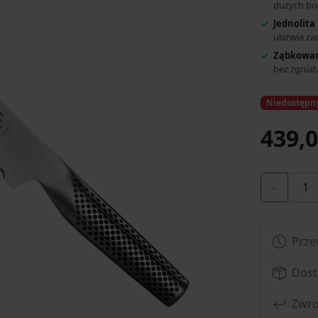
dużych b
Jednolita
ułatwia za
Ząbkowan
bez zgniat
Niedostępn
439,0
-
Prze
Dost
Zwro