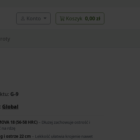
Konto
Koszyk
0,00 zł
roty
ktu:
G-9
:
Global
OVA 18 (56-58 HRC)
– Dłużej zachowuje ostrość i
 na rdzę
g i ostrze 22 cm
– Lekkość ułatwia krojenie nawet