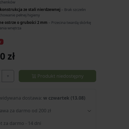
ochenków
 konstrukcja ze stali nierdzewnej
– Brak szczelin
chowanie pełnej higieny
e ostrze o grubości 2 mm
– Przecina twardą skórkę
ania wnętrza
y
0 zł
+
Produkt niedostępny
widywana dostawa:
w czwartek (13.08)
awa za darmo od 200 zł
t za darmo - 14 dni