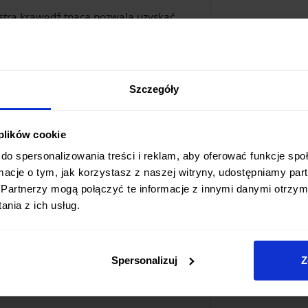
stra krawędź tnąca pozwala uzyskać
 tym kształt i puszystość wnętrza.
e z nierdzewnej stali CROMOVA 18
ość na korozję.
zna dla marki Global, stalowa rękojeść
Szczegóły
ważona, zapewniając pewny chwyt i
as dłuższego użytkowania.
 plików cookie
bezpieczeństwo.
ezszwowa konstrukcja noża eliminuje
do spersonalizowania treści i reklam, aby oferować funkcje sp
 resztki jedzenia i bakterie, co ułatwia
ormacje o tym, jak korzystasz z naszej witryny, udostępniamy p
Partnerzy mogą połączyć te informacje z innymi danymi otrzym
nia z ich usług.
 projektanta
Komina Yamadę
w 1985
apońskiego rzemiosła z nowoczesnym
enione przez profesjonalnych szefów
Spersonalizuj
Z
ecie, zdobyły liczne międzynarodowe
ę.