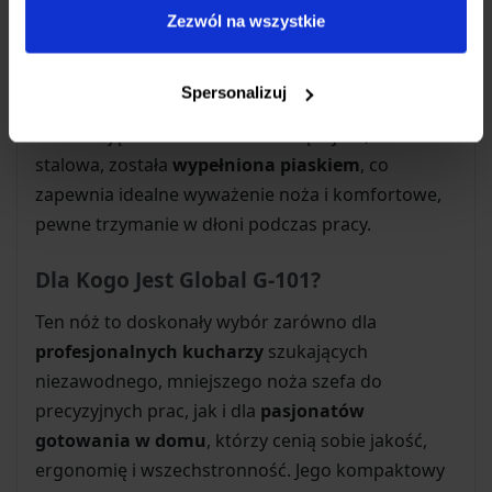
Noże Global słyną z unikatowej,
całkowicie
Zezwól na wszystkie
stalowej konstrukcji
. Ostrze wykonane jest z
wysokiej jakości
stali nierdzewnej CROMOVA 18
,
Spersonalizuj
która gwarantuje długotrwałą ostrość, odporność
na korozję i łatwość ostrzenia. Rękojeść, również
stalowa, została
wypełniona piaskiem
, co
zapewnia idealne wyważenie noża i komfortowe,
pewne trzymanie w dłoni podczas pracy.
Dla Kogo Jest Global G-101?
Ten nóż to doskonały wybór zarówno dla
profesjonalnych kucharzy
szukających
niezawodnego, mniejszego noża szefa do
precyzyjnych prac, jak i dla
pasjonatów
gotowania w domu
, którzy cenią sobie jakość,
ergonomię i wszechstronność. Jego kompaktowy