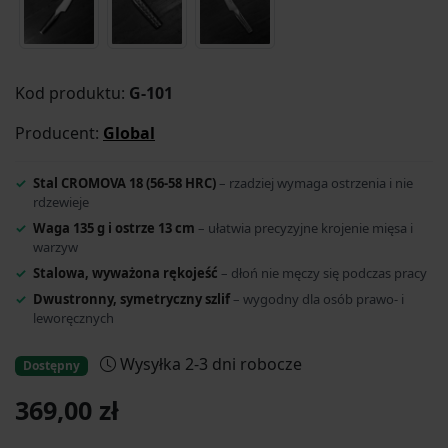
Kod produktu:
G-101
Producent:
Global
Stal CROMOVA 18 (56-58 HRC)
– rzadziej wymaga ostrzenia i nie
rdzewieje
Waga 135 g i ostrze 13 cm
– ułatwia precyzyjne krojenie mięsa i
warzyw
Stalowa, wyważona rękojeść
– dłoń nie męczy się podczas pracy
Dwustronny, symetryczny szlif
– wygodny dla osób prawo- i
leworęcznych
Wysyłka 2-3 dni robocze
Dostępny
369,00 zł