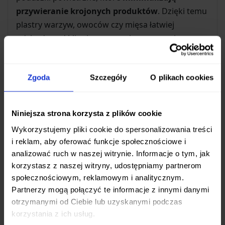
przywieranie krojonych produktów
. Dzięki temu
plastry warzyw, owoców czy mięsa łatwiej
odchodzą od klingi, co przyspiesza pracę i
zwiększa komfort użytkowania.
Materiały Najwyższej Jakości
Zgoda
Szczegóły
O plikach cookies
Ostrze wykonane jest z renomowanej
stali
nierdzewnej CROMOVA 18
, znanej z wyjątkowej
Niniejsza strona korzysta z plików cookie
twardości (56-58 HRC), odporności na korozję i
Wykorzystujemy pliki cookie do spersonalizowania treści
długotrwałego utrzymywania ostrości. Rękojeść to
i reklam, aby oferować funkcje społecznościowe i
unikalna,
stalowa konstrukcja wypełniona
analizować ruch w naszej witrynie. Informacje o tym, jak
piaskiem
, co gwarantuje
doskonałe wyważenie
korzystasz z naszej witryny, udostępniamy partnerom
noża i optymalne rozłożenie ciężaru.
społecznościowym, reklamowym i analitycznym.
Partnerzy mogą połączyć te informacje z innymi danymi
Komfort i Higiena Użytkowania
otrzymanymi od Ciebie lub uzyskanymi podczas
korzystania z ich usług.
Noże Global charakteryzują się
jednolitą