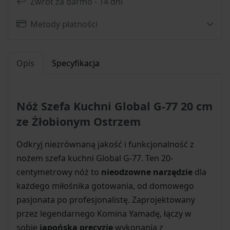
Zwrot za darmo - 14 dni
Metody płatności
Opis
Specyfikacja
Nóż Szefa Kuchni Global G-77 20 cm
ze Żłobionym Ostrzem
Odkryj niezrównaną jakość i funkcjonalność z
nożem szefa kuchni Global G-77. Ten 20-
centymetrowy nóż to
nieodzowne narzędzie
dla
każdego miłośnika gotowania, od domowego
pasjonata po profesjonalistę. Zaprojektowany
przez legendarnego Komina Yamadę, łączy w
sobie
japońską precyzję
wykonania z