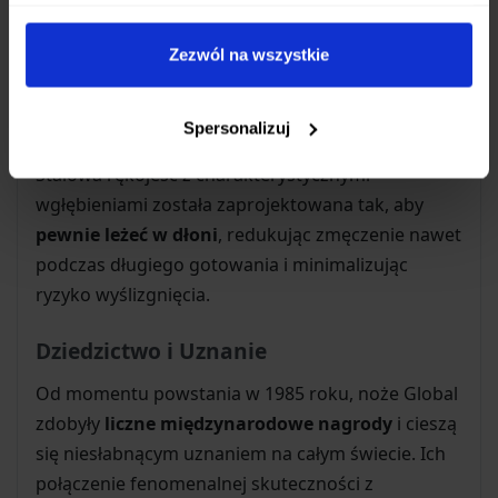
konstrukcją
bez nitów czy łączeń między ostrzem
a rękojeścią. Takie rozwiązanie nie tylko nadaje im
Zezwól na wszystkie
elegancki wygląd, ale przede wszystkim zapewnia
maksymalną higienę
– brak szczelin utrudnia
Spersonalizuj
gromadzenie się resztek jedzenia i bakterii.
Stalowa rękojeść z charakterystycznymi
wgłębieniami została zaprojektowana tak, aby
pewnie leżeć w dłoni
, redukując zmęczenie nawet
podczas długiego gotowania i minimalizując
ryzyko wyślizgnięcia.
Dziedzictwo i Uznanie
Od momentu powstania w 1985 roku, noże Global
zdobyły
liczne międzynarodowe nagrody
i cieszą
się niesłabnącym uznaniem na całym świecie. Ich
połączenie fenomenalnej skuteczności z