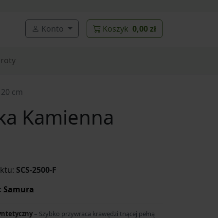
Konto
Koszyk
0,00 zł
roty
 20 cm
łka Kamienna
ktu:
SCS-2500-F
:
Samura
yntetyczny
– Szybko przywraca krawędzi tnącej pełną