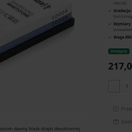
ostrość
Gradacja 
lustrzane
Wymiary 
prowadzeni
Waga 850
Dostępny
217,0
-
Prze
Dost
 nożom dawny blask dzięki dwustronnej