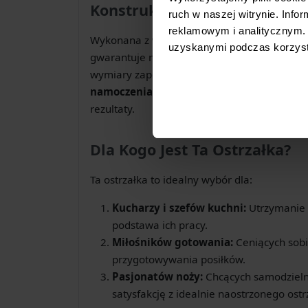
Konstrukcja i Materiał
ruch w naszej witrynie. Inf
reklamowym i analitycznym. 
Wykonana z wysokiej jakości
syntetyczneg
uzyskanymi podczas korzysta
gwarantuje niezawodność i długowieczność. J
wymiary zapewniają komfortowe i stabilne 
namoczenia w wodzie
, co aktywuje jego wł
rezultaty.
Dla Kogo Jest Ta Ostrzałka?
Ta ostrzałka to idealny wybór dla:
Kucharzy i szefów kuchni:
Utrzymanie n
podstawa ich pracy.
Miłośników gotowania:
Ceniących sobi
przygotowywania posiłków.
Pasjonatów noży:
Chcących samodzielni
satysfakcję z idealnie naostrzonego ostr