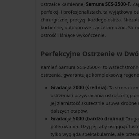
ostrzałce kamiennej
Samura SCS-2500-F
. Z
perfekcji i profesjonalistach, ta wyjątkowa o
chirurgicznej precyzji każdego ostrza. Nieza
kuchenne, outdoorowe czy ceramiczne, Sam
ostrość i lśniące wykończenie.
Perfekcyjne Ostrzenie w Dw
Kamień Samura SCS-2500-F to wszechstronne
ostrzenia, gwarantując kompleksową regener
Gradacja 2000 (średnia):
Ta strona kam
ostrzenia i przywracania ostrości stęp
Jej ziarnistość skutecznie usuwa drobne
dalszych etapów.
Gradacja 5000 (bardzo drobna):
Druga 
polerowania. Użyj jej, aby osiągnąć lus
tylko wygląda spektakularnie, ale prze