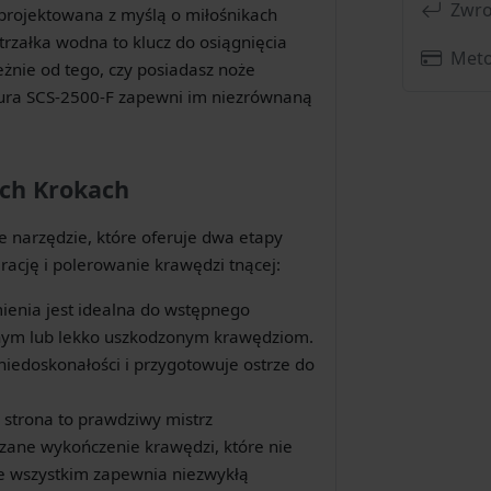
Zwro
aprojektowana z myślą o miłośnikach
strzałka wodna to klucz do osiągnięcia
Meto
leżnie od tego, czy posiadasz noże
ura SCS-2500-F zapewni im niezrównaną
óch Krokach
 narzędzie, które oferuje dwa etapy
ację i polerowanie krawędzi tnącej:
ienia jest idealna do wstępnego
ionym lub lekko uszkodzonym krawędziom.
 niedoskonałości i przygotowuje ostrze do
strona to prawdziwy mistrz
trzane wykończenie krawędzi, które nie
de wszystkim zapewnia niezwykłą