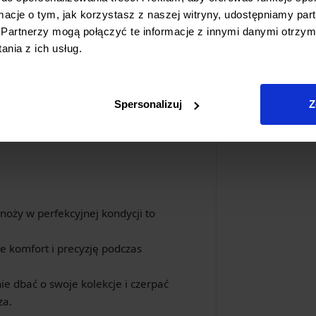
ormacje o tym, jak korzystasz z naszej witryny, udostępniamy p
Partnerzy mogą połączyć te informacje z innymi danymi otrzym
o korundu
, ostrzałka Samura SCS-2500-F
nia z ich usług.
ej solidna konstrukcja oraz optymalne
ostrzenie. Przed użyciem kamień wymaga
aściwości ścierne i zapewnia najlepsze
Spersonalizuj
Z
oży w perfekcyjnej kondycji to
e komfort i precyzję podczas
e dbać o swoje kolekcje i czerpać
za.