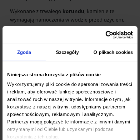
Wykonane z trwałego
korundu
, kamienie te
wymagają namoczenia w wodzie przed użyciem,
co zapewnia optymalne działanie ścierne i
zapobiega przegrzewaniu się ostrza. Dzięki
zastosowaniu techniki ostrzenia na mokro,
Zgoda
Szczegóły
O plikach cookies
uzyskujesz gładką i trwałą krawędź tnącą.
W komplecie znajdziesz również praktyczne
Niniejsza strona korzysta z plików cookie
akcesoria, które ułatwiają proces ostrzenia:
Wykorzystujemy pliki cookie do spersonalizowania treści
Prowadnica kątowa
– pomaga utrzymać
i reklam, aby oferować funkcje społecznościowe i
stały, optymalny kąt ostrzenia, co jest
analizować ruch w naszej witrynie. Informacje o tym, jak
kluczowe dla uzyskania najlepszych
korzystasz z naszej witryny, udostępniamy partnerom
rezultatów.
społecznościowym, reklamowym i analitycznym.
Partnerzy mogą połączyć te informacje z innymi danymi
Kamień do wyrównywania
– niezbędny do
otrzymanymi od Ciebie lub uzyskanymi podczas
utrzymania płaskiej powierzchni kamieni
korzystania z ich usług.
ostrzących, co gwarantuje ich długą