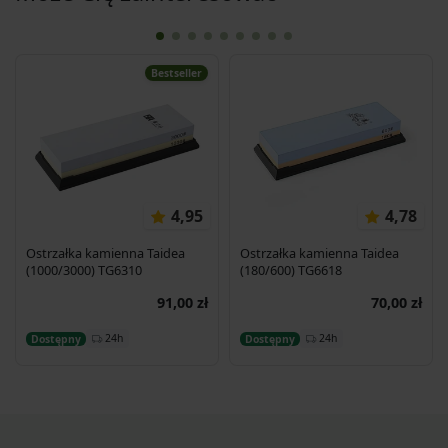
Bestseller
4,95
4,78
Ostrzałka kamienna Taidea
Ostrzałka kamienna Taidea
(1000/3000) TG6310
(180/600) TG6618
91,00 zł
70,00 zł
Dodaj do koszyka
Dodaj do koszyka
24h
24h
Dostępny
Dostępny