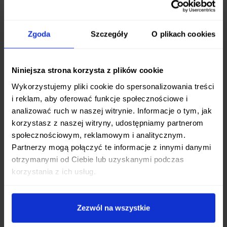
zarówno dla profesjonalnych szefów kuchni, jak i
domowych pasjonatów gotowania, którzy cenią
Zgoda
Szczegóły
O plikach cookies
sobie uniwersalność narzędzi.
Wyjątkowe materiały dla maksymalnej
Niniejsza strona korzysta z plików cookie
trwałości
Wykorzystujemy pliki cookie do spersonalizowania treści
Sercem noża jest wysokowęglowa stal
AUS-8
,
i reklam, aby oferować funkcje społecznościowe i
ceniona za doskonały balans między twardością a
analizować ruch w naszej witrynie. Informacje o tym, jak
łatwością ostrzenia. Hartowanie do poziomu
58
korzystasz z naszej witryny, udostępniamy partnerom
społecznościowym, reklamowym i analitycznym.
HRC
gwarantuje, że nóż długo zachowuje swoją
Partnerzy mogą połączyć te informacje z innymi danymi
agresywną ostrość, pozostając jednocześnie
otrzymanymi od Ciebie lub uzyskanymi podczas
odpornym na wykruszenia. Ergonomiczna
korzystania z ich usług.
rękojeść wykonana z
Micarty
– kompozytu
odpornego na wilgoć, wysokie temperatury i
uszkodzenia mechaniczne – zapewnia pewny
Zezwól na wszystkie
chwyt nawet w mokrej dłoni, oferując pełną