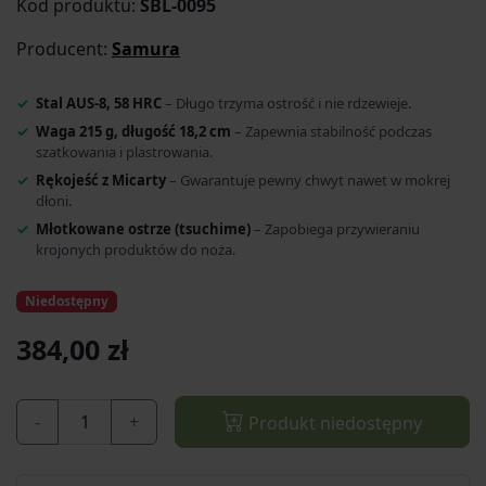
Kod produktu:
SBL-0095
Producent:
Samura
Stal AUS-8, 58 HRC
– Długo trzyma ostrość i nie rdzewieje.
Waga 215 g, długość 18,2 cm
– Zapewnia stabilność podczas
szatkowania i plastrowania.
Rękojeść z Micarty
– Gwarantuje pewny chwyt nawet w mokrej
dłoni.
Młotkowane ostrze (tsuchime)
– Zapobiega przywieraniu
krojonych produktów do noża.
Niedostępny
384,00 zł
-
+
Produkt niedostępny