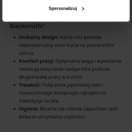
kontrolę nad procesem krojenia.
Spersonalizuj
Dlaczego warto wybrać Samura
Blacksmith?
Unikalny design:
Każdy nóż posiada
niepowtarzalny wzór kucia na powierzchni
ostrza.
Komfort pracy:
Optymalna waga i wyważenie
redukują zmęczenie nadgarstka podczas
długotrwałej pracy w kuchni.
Trwałość:
Połączenie japońskiej stali i
nowoczesnego kompozytu rękojeści to
inwestycja na lata.
Higiena:
Micarta nie chłonie zapachów i jest
łatwa w utrzymaniu czystości.