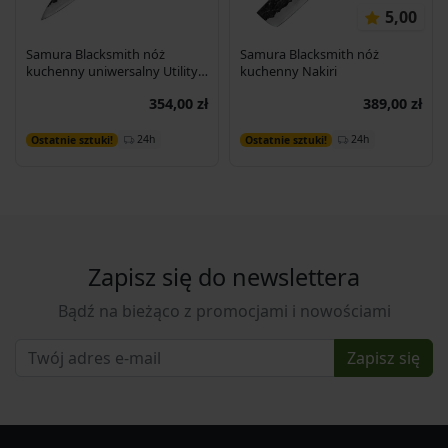
5,00
Samura Blacksmith nóż
Samura Blacksmith nóż
kuchenny uniwersalny Utility
kuchenny Nakiri
16,2 cm
354,00 zł
389,00 zł
Dodaj do koszyka
Dodaj do koszyka
24h
24h
Ostatnie sztuki!
Ostatnie sztuki!
Zapisz się do newslettera
Bądź na bieżąco z promocjami i nowościami
Zapisz się