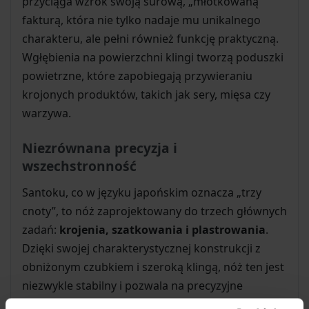
przyciąga wzrok swoją surową, „młotkowaną”
fakturą, która nie tylko nadaje mu unikalnego
charakteru, ale pełni również funkcję praktyczną.
Wgłębienia na powierzchni klingi tworzą poduszki
powietrzne, które zapobiegają przywieraniu
krojonych produktów, takich jak sery, mięsa czy
warzywa.
Niezrównana precyzja i
wszechstronność
Santoku, co w języku japońskim oznacza „trzy
cnoty”, to nóż zaprojektowany do trzech głównych
zadań:
krojenia, szatkowania i plastrowania
.
Dzięki swojej charakterystycznej konstrukcji z
obniżonym czubkiem i szeroką klingą, nóż ten jest
niezwykle stabilny i pozwala na precyzyjne
prowadzenie ostrza. Jest to idealny wybór