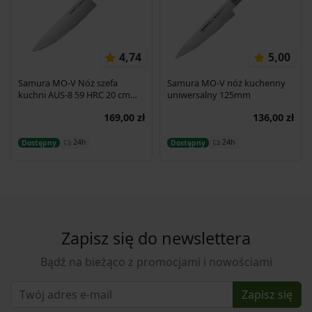
4,74
5,00
Samura MO-V Nóż szefa
Samura MO-V nóż kuchenny
kuchni AUS-8 59 HRC 20 cm
uniwersalny 125mm
(SM-0085)
169,00 zł
136,00 zł
Dodaj do koszyka
Dodaj do koszyka
24h
24h
Dostępny
Dostępny
Zapisz się do newslettera
Bądź na bieżąco z promocjami i nowościami
Zapisz się