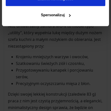
Wszechstronność w codziennym
Spersonalizuj
użytkowaniu
Nóż uniwersalny Samura MO-V to model typu
„utility”, który wypełnia lukę między dużym nożem
szefa kuchni a małym nożykiem do obierania. Jest
niezastąpiony przy:
Krojeniu mniejszych warzyw i owoców,
Szatkowaniu świeżych ziół i czosnku,
Przygotowywaniu kanapek i porcjowaniu
serów,
Precyzyjnym oczyszczaniu mięsa z błon.
Dzięki swojej lekkiej konstrukcji (zaledwie 83 g)
praca z nim jest czystą przyjemnością, a elegancki,
minimalistyczny design sprawia, że będzie on