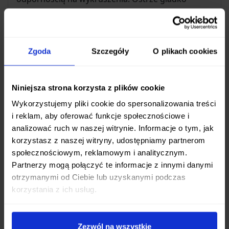
przesuwa się przez produkty, minimalizując
wysiłek i gwarantując czyste cięcie, co jest
kluczowe dla zachowania świeżości i estetyki
Zgoda
Szczegóły
O plikach cookies
serwowanych potraw.
Ergonomia i trwałość rękojeści G10
Niniejsza strona korzysta z plików cookie
Rękojeść wykonana z nowoczesnego kompozytu
Wykorzystujemy pliki cookie do spersonalizowania treści
G10
charakteryzuje się wyjątkową odpornością na
i reklam, aby oferować funkcje społecznościowe i
wilgoć, zmiany temperatury oraz uszkodzenia
analizować ruch w naszej witrynie. Informacje o tym, jak
mechaniczne. Jej ergonomiczny kształt sprawia, że
korzystasz z naszej witryny, udostępniamy partnerom
społecznościowym, reklamowym i analitycznym.
nóż pewnie leży w dłoni, zapewniając pełną
Partnerzy mogą połączyć te informacje z innymi danymi
kontrolę nawet podczas intensywnej pracy.
otrzymanymi od Ciebie lub uzyskanymi podczas
Dodatkowo, metalowy bolster wzmacnia
korzystania z ich usług.
konstrukcję i ułatwia zachowanie higieny,
zapobiegając gromadzeniu się resztek jedzenia w
miejscu łączenia ostrza z uchwytem.
Zezwól na wszystkie