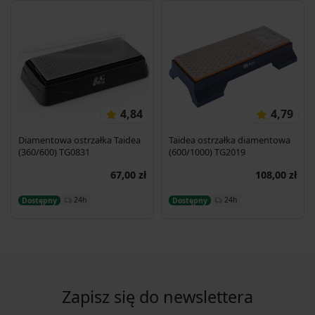
4,84
4,79
Diamentowa ostrzałka Taidea
Taidea ostrzałka diamentowa
(360/600) TG0831
(600/1000) TG2019
67,00 zł
108,00 zł
Dodaj do koszyka
Dodaj do koszyka
24h
24h
Dostępny
Dostępny
Zapisz się do newslettera