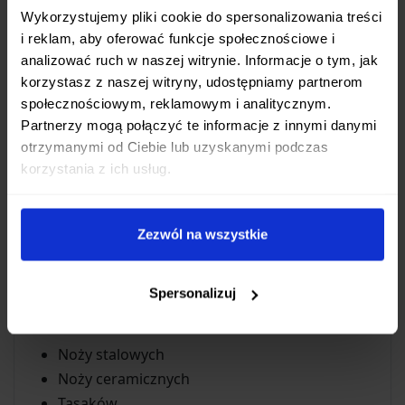
Wykorzystujemy pliki cookie do spersonalizowania treści
Bezpieczeństwo i Wygoda Użycia
i reklam, aby oferować funkcje społecznościowe i
analizować ruch w naszej witrynie. Informacje o tym, jak
Stabilna, plastikowa obudowa wyposażona jest w
korzystasz z naszej witryny, udostępniamy partnerom
antypoślizgowe stopki
. Gwarantuje to
społecznościowym, reklamowym i analitycznym.
bezpieczne i stabilne położenie ostrzałki na blacie
Partnerzy mogą połączyć te informacje z innymi danymi
podczas pracy, minimalizując ryzyko
otrzymanymi od Ciebie lub uzyskanymi podczas
korzystania z ich usług.
przypadkowego poślizgu.
Wszechstronne Zastosowanie
Zezwól na wszystkie
Ostrzałka Taidea TG2018 to narzędzie dla
każdego, kto dba o ostrość swoich narzędzi.
Spersonalizuj
Doskonale sprawdza się przy ostrzeniu:
Noży stalowych
Noży ceramicznych
Tasaków