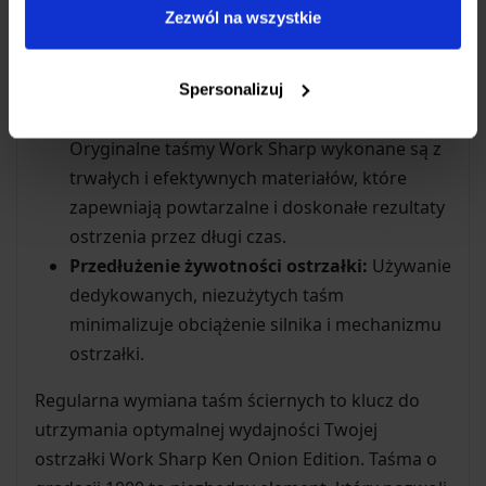
Idealne dopasowanie:
Taśma X22 została
Zezwól na wszystkie
zaprojektowana precyzyjnie do mechanizmu
ostrzałki Work Sharp Ken Onion Edition, co
gwarantuje płynną i bezpieczną pracę.
Spersonalizuj
Wysoka jakość materiału ściernego:
Oryginalne taśmy Work Sharp wykonane są z
trwałych i efektywnych materiałów, które
zapewniają powtarzalne i doskonałe rezultaty
ostrzenia przez długi czas.
Przedłużenie żywotności ostrzałki:
Używanie
dedykowanych, niezużytych taśm
minimalizuje obciążenie silnika i mechanizmu
ostrzałki.
Regularna wymiana taśm ściernych to klucz do
utrzymania optymalnej wydajności Twojej
ostrzałki Work Sharp Ken Onion Edition. Taśma o