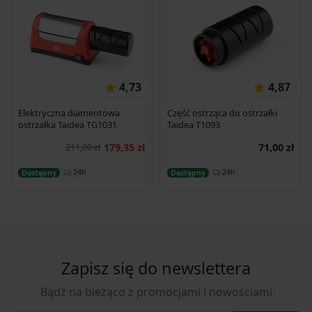
4,73
4,87
Elektryczna diamentowa
Część ostrząca do ostrzałki
ostrzałka Taidea TG1031
Taidea T1093
211,00 zł
179,35 zł
71,00 zł
Dodaj do koszyka
Dodaj do koszyka
24h
24h
Dostępny
Dostępny
Zapisz się do newslettera
Bądź na bieżąco z promocjami i nowościami