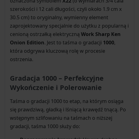
oznaczona symbolem
X22
(o wymiarach 3/4 cala
szerokości i 12 cali długości, czyli około 1.9 cm x
30.5 cm) to oryginalny, wymienny element
zaprojektowany specjalnie do użytku z popularną i
cenioną ostrzałką elektryczną
Work Sharp Ken
Onion Edition
. Jest to taśma o gradacji
1000
,
która odgrywa kluczową rolę w procesie
ostrzenia.
Gradacja 1000 – Perfekcyjne
Wykończenie i Polerowanie
Taśma o gradacji 1000 to etap, na którym osiąga
się prawdziwą, gładką i lśniącą krawędź tnącą. Po
wstępnym szlifowaniu na taśmach o niższej
gradacji, taśma 1000 służy do: