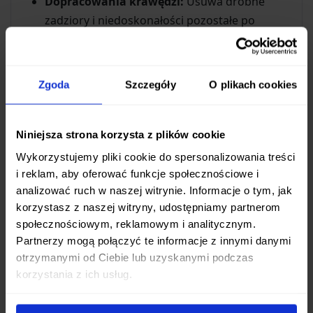
Dopracowania krawędzi:
Usuwa drobne
zadziory i niedoskonałości pozostałe po
grubszych etapach.
Polerowania:
Nadaje krawędzi wysoki połysk,
redukując tarcie podczas cięcia.
Zgoda
Szczegóły
O plikach cookies
Osiągnięcia ekstremalnej ostrości:
Przygotowuje krawędź do golenia włosów lub
precyzyjnego krojenia delikatnych materiałów.
Niniejsza strona korzysta z plików cookie
Wykorzystujemy pliki cookie do spersonalizowania treści
Jest to idealny wybór do finalnego wykończenia
i reklam, aby oferować funkcje społecznościowe i
noży kuchennych, scyzoryków, narzędzi
analizować ruch w naszej witrynie. Informacje o tym, jak
stolarskich czy innych ostrzy wymagających
korzystasz z naszej witryny, udostępniamy partnerom
gładkiej i bardzo ostrej krawędzi.
społecznościowym, reklamowym i analitycznym.
Partnerzy mogą połączyć te informacje z innymi danymi
otrzymanymi od Ciebie lub uzyskanymi podczas
Dlaczego Oryginalna Taśma Work
korzystania z ich usług.
Sharp?