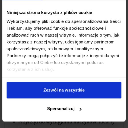
Piła do drewna:
Przydatna podczas drobnych
Niniejsza strona korzysta z plików cookie
prac w terenie lub majsterkowania.
Nóż:
Niezbędne ostrze do różnorodnych
Wykorzystujemy pliki cookie do spersonalizowania treści
i reklam, aby oferować funkcje społecznościowe i
zadań.
analizować ruch w naszej witrynie. Informacje o tym, jak
Śrubokręt Philips:
Do popularnych śrub
korzystasz z naszej witryny, udostępniamy partnerom
krzyżakowych.
społecznościowym, reklamowym i analitycznym.
Otwieracz do puszek:
Szybki sposób na
Partnerzy mogą połączyć te informacje z innymi danymi
dostęp do zawartości konserw.
otrzymanymi od Ciebie lub uzyskanymi podczas
Otwieracz do butelek:
Ułatwienie podczas
korzystania z ich usług.
odpoczynku.
Śrubokręt płaski:
Do śrub z prostym
Zezwól na wszystkie
nacięciem.
Pilnik do paznokci:
Drobny, ale przydatny
element do pielęgnacji lub wygładzania
Spersonalizuj
krawędzi.
Przyrząd do wyciągania haczyków:
Idealny