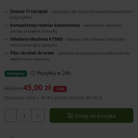
Zestaw 11 narzędzi
– zastąpisz całą skrzynkę narzędziową jednym
przyrządem
Kompaktowy rozmiar kieszonkowy
– swobodnie zmieścisz
zestaw w małym schowku
Składana obudowa KT5003
– bezpiecznie schowasz wszystkie
ostrza wewnątrz rękojeści
Piła i skrobak do łusek
– sprawnie przygotujesz posiłek podczas
wędkarskiej wyprawy
Wysyłka w 24h
Dostępny
45,00 zł
60,00 zł
-25%
Najniższa cena z 30 dni przed obniżką: 60,00 zł
-
+
Dodaj do koszyka