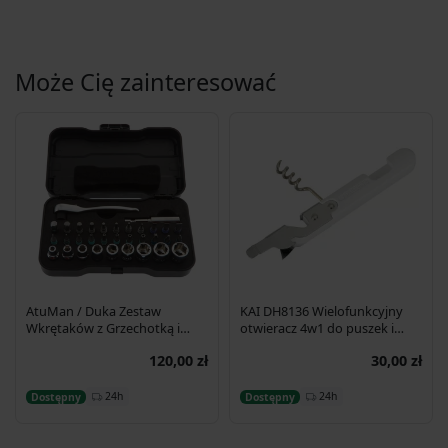
Może Cię zainteresować
AtuMan / Duka Zestaw
KAI DH8136 Wielofunkcyjny
Wkrętaków z Grzechotką i
otwieracz 4w1 do puszek i
Bitami RS2, 33 elementy
butelek, 15 cm
120,00 zł
30,00 zł
Dodaj do koszyka
Dodaj do koszyka
24h
24h
Dostępny
Dostępny