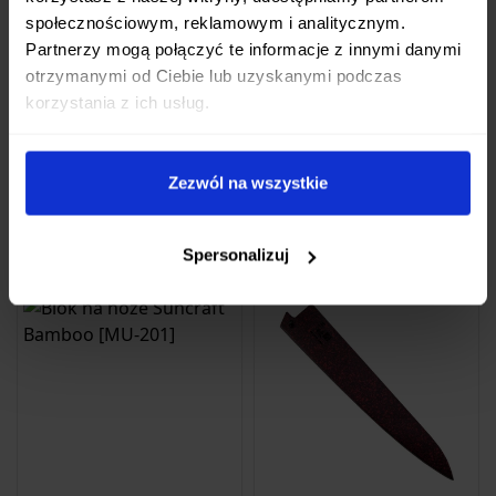
społecznościowym, reklamowym i analitycznym.
Ten produkt nie ma jeszcze opinii.
Partnerzy mogą połączyć te informacje z innymi danymi
otrzymanymi od Ciebie lub uzyskanymi podczas
Dodaj pierwszą opinię
korzystania z ich usług.
Zezwól na wszystkie
Może Cię zainteresować
Spersonalizuj