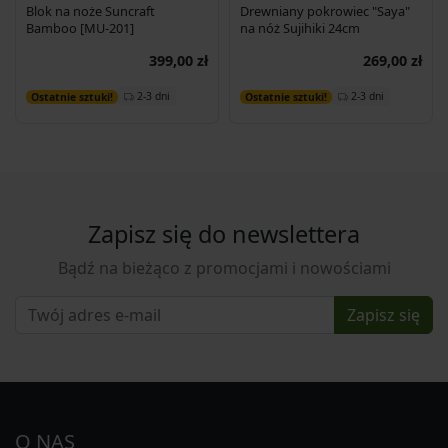
Blok na noże Suncraft
Drewniany pokrowiec "Saya"
Bamboo [MU-201]
na nóż Sujihiki 24cm
399,00 zł
269,00 zł
Dodaj do koszyka
Dodaj do koszyka
2-3 dni
2-3 dni
Ostatnie sztuki!
Ostatnie sztuki!
Zapisz się do newslettera
Bądź na bieżąco z promocjami i nowościami
Zapisz się
O NAS