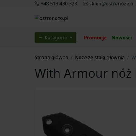
+48 513 430 323
sklep@ostrenoze.pl
Kategorie
Promocje
Nowości
Strona główna
Noże ze stałą głownią
W
With Armour nóż