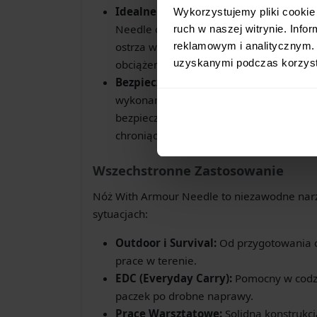
Idealne Wymiary:
Z długością ostrza 1
Wykorzystujemy pliki cookie 
Needle oferuje doskonały balans między
ruch w naszej witrynie. Inf
ostrza wynosząca 4.5 mm świadczy o jego
reklamowym i analitycznym. 
uzyskanymi podczas korzysta
obciążenia.
Bezpieczna Pochwa Kydexowa:
W zest
wykonana z wytrzymałego tworzywa szt
bezpieczne przechowywanie noża i umoż
chroniąc zarówno ostrze, jak i użytkowni
Wszechstronne Zastosowanie
Nóż With Armour Needle to niezawodne narzę
sytuacjach:
Outdoor i Survival:
Od przygotowania ob
prace w terenie.
EDC (Everyday Carry):
Pomocny w codzi
paczek po drobne naprawy.
Prace Warsztatowe:
Solidna konstrukc