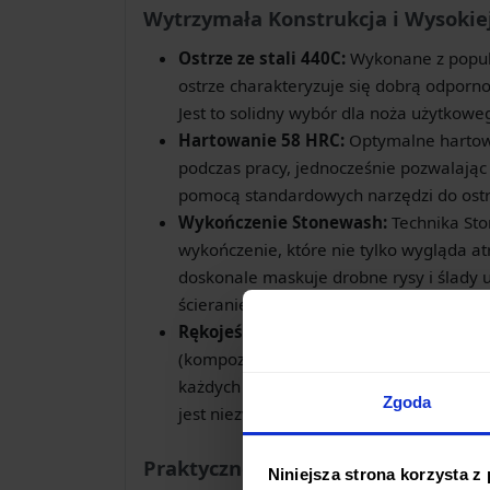
Wytrzymała Konstrukcja i Wysokiej
Ostrze ze stali 440C:
Wykonane z popula
ostrze charakteryzuje się dobrą odpornoś
Jest to solidny wybór dla noża użytkowe
Hartowanie 58 HRC:
Optymalne hartowa
podczas pracy, jednocześnie pozwalając
pomocą standardowych narzędzi do ostr
Wykończenie Stonewash:
Technika St
wykończenie, które nie tylko wygląda at
doskonale maskuje drobne rysy i ślady 
ścieranie.
Rękojeść z G10:
Ergonomicznie ukształt
(kompozytu włókna szklanego i żywicy) 
każdych warunkach, nawet gdy dłonie są
Zgoda
jest niezwykle wytrzymały i odporny na
Praktyczne Rozwiązania
Niniejsza strona korzysta z