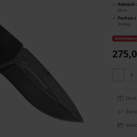
Rękojeść
dłoni.
Pochwa z
dostęp.
Niedostępn
275,0
-
Dost
Zwro
Meto