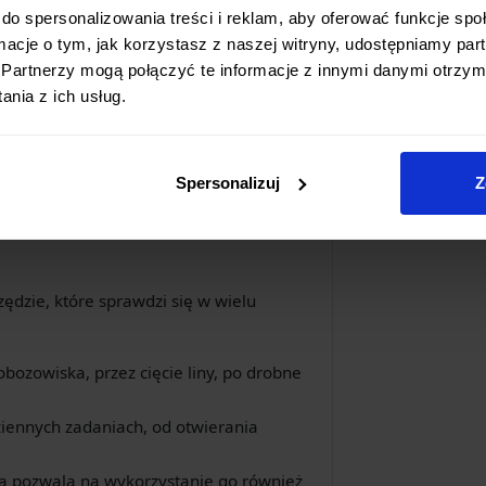
0 cm i całkowitą długością 23 cm, nóż
do spersonalizowania treści i reklam, aby oferować funkcje sp
 użytecznością a poręcznością. Grubość
ormacje o tym, jak korzystasz z naszej witryny, udostępniamy p
 solidności i wytrzymałości na
Partnerzy mogą połączyć te informacje z innymi danymi otrzym
nia z ich usług.
awie znajduje się dedykowana pochwa
ucznego (kydexu). Zapewnia ona
liwia jego komfortowe przenoszenie,
Spersonalizuj
Z
ka.
dzie, które sprawdzi się w wielu
ozowiska, przez cięcie liny, po drobne
ennych zadaniach, od otwierania
ja pozwala na wykorzystanie go również