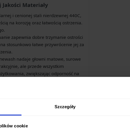
 Jakości Materiały
rnej i cenionej stali nierdzewnej 440C,
cią na korozję oraz łatwością ostrzenia.
go.
nie zapewnia dobre trzymanie ostrości
 na stosunkowo łatwe przywrócenie jej za
zenia.
onewash nadaje głowni matowe, surowe
rakcyjnie, ale przede wszystkim
użytkowania, zwiększając odporność na
owana rękojeść z materiału G10
gwarantuje pewny i stabilny chwyt w
 mokre lub zabrudzone. Materiał ten
Szczegóły
 wilgoć oraz zmiany temperatury.
 plików cookie