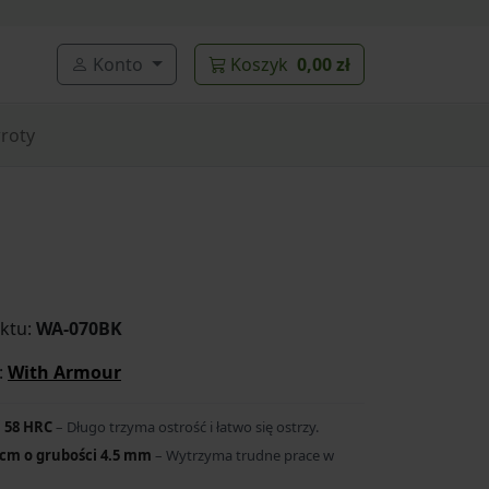
Konto
Koszyk
0,00 zł
roty
ktu:
WA-070BK
:
With Armour
i 58 HRC
– Długo trzyma ostrość i łatwo się ostrzy.
 cm o grubości 4.5 mm
– Wytrzyma trudne prace w