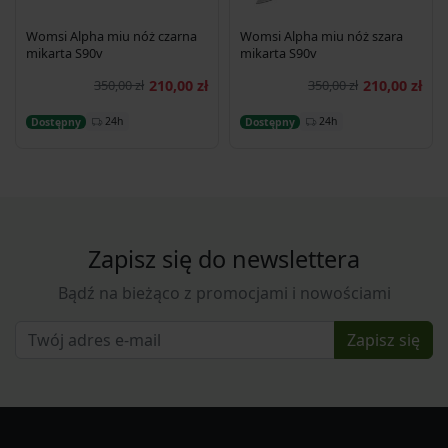
Womsi Alpha miu nóż czarna
Womsi Alpha miu nóż szara
mikarta S90v
mikarta S90v
350,00 zł
210,00 zł
350,00 zł
210,00 zł
Dodaj do koszyka
Dodaj do koszyka
24h
24h
Dostępny
Dostępny
Zapisz się do newslettera
Bądź na bieżąco z promocjami i nowościami
Zapisz się