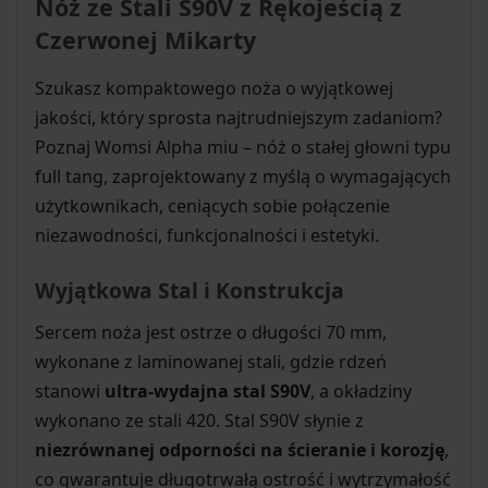
Nóż ze Stali S90V z Rękojeścią z
Czerwonej Mikarty
Szukasz kompaktowego noża o wyjątkowej
jakości, który sprosta najtrudniejszym zadaniom?
Poznaj Womsi Alpha miu – nóż o stałej głowni typu
full tang, zaprojektowany z myślą o wymagających
użytkownikach, ceniących sobie połączenie
niezawodności, funkcjonalności i estetyki.
Wyjątkowa Stal i Konstrukcja
Sercem noża jest ostrze o długości 70 mm,
wykonane z laminowanej stali, gdzie rdzeń
stanowi
ultra-wydajna stal S90V
, a okładziny
wykonano ze stali 420. Stal S90V słynie z
niezrównanej odporności na ścieranie i korozję
,
co gwarantuje długotrwałą ostrość i wytrzymałość