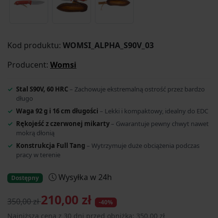
Kod produktu:
WOMSI_ALPHA_S90V_03
Producent:
Womsi
Stal S90V, 60 HRC
– Zachowuje ekstremalną ostrość przez bardzo
długo
Waga 92 g i 16 cm długości
– Lekki i kompaktowy, idealny do EDC
Rękojeść z czerwonej mikarty
– Gwarantuje pewny chwyt nawet
mokrą dłonią
Konstrukcja Full Tang
– Wytrzymuje duże obciążenia podczas
pracy w terenie
Wysyłka w 24h
Dostępny
210,00 zł
350,00 zł
-40%
Najniższa cena z 30 dni przed obniżką: 350,00 zł