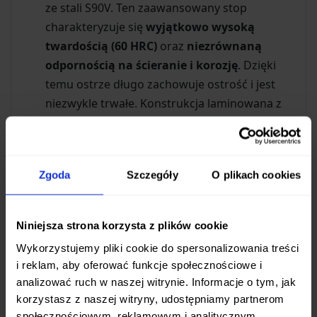
ze stali S90V. Ten zaawansowany stop
charakteryzuje się
wyjątkowo wysoką
twardością (60 HRC)
oraz
niezrównaną
odpornością na ścieranie i korozję
. Dzięki
temu ostrze długo zachowuje ostrość i jest
niezwykle trwałe. Konstrukcja laminowana z
okładzinami ze stali 420 dodatkowo wzmacnia
strukturę.
Profil Ostrza:
Klasyczny profil
drop point
z
Zgoda
Szczegóły
O plikach cookies
zaokrąglonym brzuchem i spadzistym
czubkiem ułatwia precyzyjne cięcie i
efektywne kłucie, czyniąc nóż
Niniejsza strona korzysta z plików cookie
wszechstronnym narzędziem.
Wykorzystujemy pliki cookie do spersonalizowania treści
Szlif:
Płaski szlif (flat grind) zapewnia
i reklam, aby oferować funkcje społecznościowe i
doskonałą geometrię krawędzi tnącej
, co
analizować ruch w naszej witrynie. Informacje o tym, jak
przekłada się na gładkie i czyste cięcia w
korzystasz z naszej witryny, udostępniamy partnerom
różnorodnych materiałach.
społecznościowym, reklamowym i analitycznym.