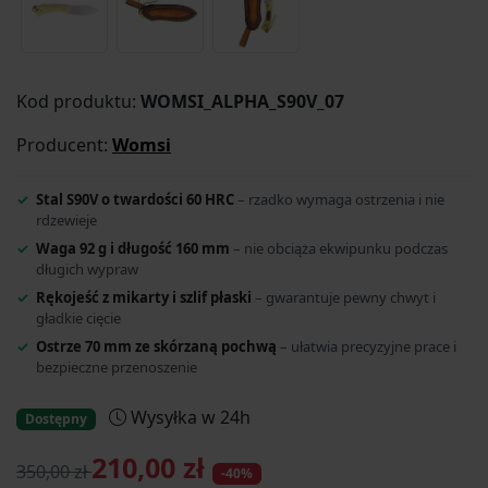
Kod produktu:
WOMSI_ALPHA_S90V_07
Producent:
Womsi
Stal S90V o twardości 60 HRC
– rzadko wymaga ostrzenia i nie
rdzewieje
Waga 92 g i długość 160 mm
– nie obciąża ekwipunku podczas
długich wypraw
Rękojeść z mikarty i szlif płaski
– gwarantuje pewny chwyt i
gładkie cięcie
Ostrze 70 mm ze skórzaną pochwą
– ułatwia precyzyjne prace i
bezpieczne przenoszenie
Wysyłka w 24h
Dostępny
210,00 zł
350,00 zł
-40%