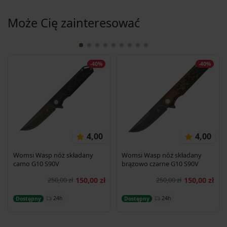
Może Cię zainteresować
-40%
-40%
4,00
4,00
Womsi Wasp nóż składany
Womsi Wasp nóż składany
camo G10 S90V
brązowo czarne G10 S90V
250,00 zł
150,00 zł
250,00 zł
150,00 zł
Dodaj do koszyka
Dodaj do koszyka
24h
24h
Dostępny
Dostępny