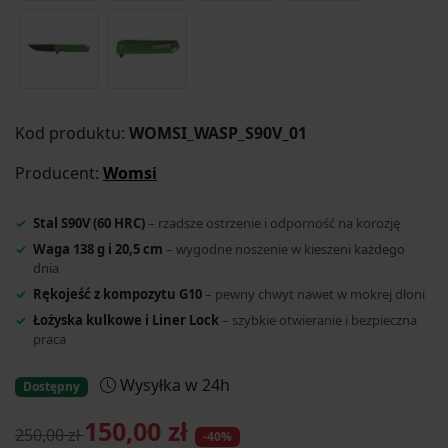
Kod produktu:
WOMSI_WASP_S90V_01
Producent:
Womsi
Stal S90V (60 HRC)
– rzadsze ostrzenie i odporność na korozję
Waga 138 g i 20,5 cm
– wygodne noszenie w kieszeni każdego
dnia
Rękojeść z kompozytu G10
– pewny chwyt nawet w mokrej dłoni
Łożyska kulkowe i Liner Lock
– szybkie otwieranie i bezpieczna
praca
Wysyłka w 24h
Dostępny
150,00 zł
250,00 zł
-40%