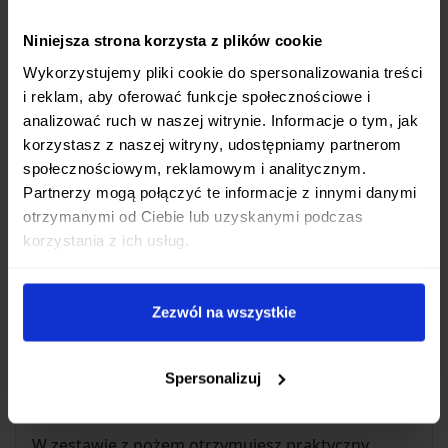
Płynne otwieranie:
Dzięki zastosowaniu
łożysk kulkowych, otwieranie i zamykanie
Niniejsza strona korzysta z plików cookie
noża Womsi Wasp jest niezwykle płynne i
Wykorzystujemy pliki cookie do spersonalizowania treści
szybkie.
i reklam, aby oferować funkcje społecznościowe i
Blokada Liner Lock:
Sprawdzona i
analizować ruch w naszej witrynie. Informacje o tym, jak
niezawodna blokada typu
liner lock
korzystasz z naszej witryny, udostępniamy partnerom
skutecznie zabezpiecza ostrze przed
społecznościowym, reklamowym i analitycznym.
przypadkowym złożeniem podczas pracy,
Partnerzy mogą połączyć te informacje z innymi danymi
otrzymanymi od Ciebie lub uzyskanymi podczas
zapewniając bezpieczeństwo użytkownika.
korzystania z ich usług.
Kompaktowe wymiary i niska waga:
Przy
długości całkowitej 205 mm i wadze zaledwie
138 g, nóż jest łatwy do przenoszenia i nie
Zezwól na wszystkie
stanowi nadmiernego obciążenia w kieszeni
czy plecaku.
Spersonalizuj
Dodatkowe Udogodnienia
W zestawie z nożem otrzymujesz praktyczny