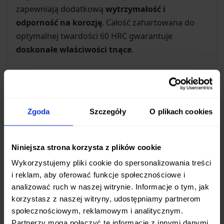
zapewniają dodatkową
wytrzymałość i
odporność na korozję
. Całość zahartowana do
optymalnej twardości 60 HRC gwarantuje
doskonałe właściwości tnące
.
Komfort i Bezpieczeństwo Użytkowania
Rękojeść noża Womsi Wolf wykonana jest z
wytrzymałego materiału G10
w atrakcyjnym
Zgoda
Szczegóły
O plikach cookies
brązowo-czarnym kolorze. Zapewnia ona pewny
chwyt nawet w trudnych warunkach, a jej
ergonomiczny kształt sprawia, że nóż
świetnie
Niniejsza strona korzysta z plików cookie
leży w dłoni
. Za płynne i szybkie otwieranie ostrza
Wykorzystujemy pliki cookie do spersonalizowania treści
odpowiadają
precyzyjne łożyska
, a
i reklam, aby oferować funkcje społecznościowe i
analizować ruch w naszej witrynie. Informacje o tym, jak
bezpieczeństwo podczas pracy gwarantuje
korzystasz z naszej witryny, udostępniamy partnerom
solidna blokada typu liner lock
, która skutecznie
społecznościowym, reklamowym i analitycznym.
unieruchamia ostrze w pozycji otwartej.
Partnerzy mogą połączyć te informacje z innymi danymi