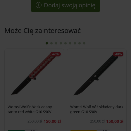
Dodaj swoją opinię
Może Cię zainteresować
-40%
-40%
Womsi Wolf nóż składany
Womsi Wolf nóż składany dark
tanto red white G10 S90V
green G10 S90V
250,00 zł
150,00 zł
250,00 zł
150,00 zł
Dodaj do koszyka
Dodaj do koszyka