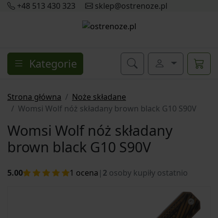
+48 513 430 323
sklep@ostrenoze.pl
Kategorie
Strona główna
Noże składane
Womsi Wolf nóż składany brown black G10 S90V
Womsi Wolf nóż składany
brown black G10 S90V
5.00
1
ocena
|
2
osoby kupiły ostatnio