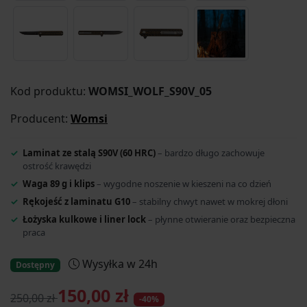
Kod produktu:
WOMSI_WOLF_S90V_05
Producent:
Womsi
Laminat ze stalą S90V (60 HRC)
– bardzo długo zachowuje
ostrość krawędzi
Waga 89 g i klips
– wygodne noszenie w kieszeni na co dzień
Rękojeść z laminatu G10
– stabilny chwyt nawet w mokrej dłoni
Łożyska kulkowe i liner lock
– płynne otwieranie oraz bezpieczna
praca
Wysyłka w 24h
Dostępny
150,00 zł
250,00 zł
-40%