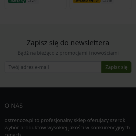
24h
24h
Dostępny
Ostatnie sztuki!
Zapisz się do newslettera
Bądź na bieżąco z promocjami i nowościami
Zapisz się
O NAS
ostrenoze.pl to profesjonalny sklep oferujący szeroki
wybór produktów wysokiej jakości w konkurencyjnych
cenach.