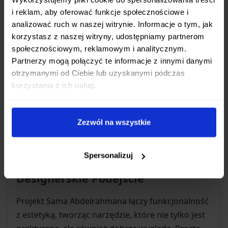
i reklam, aby oferować funkcje społecznościowe i
analizować ruch w naszej witrynie. Informacje o tym, jak
Użyteczność na Co Dzień
korzystasz z naszej witryny, udostępniamy partnerom
społecznościowym, reklamowym i analitycznym.
HEA Hunter to nóż, który sprawdzi się w szerokim
Partnerzy mogą połączyć te informacje z innymi danymi
zakresie zastosowań. Jego ostrze o długości 73
otrzymanymi od Ciebie lub uzyskanymi podczas
mm jest wystarczająco uniwersalne do większości
korzystania z ich usług.
codziennych zadań, od otwierania paczek, przez
przygotowywanie posiłków na biwaku, aż po
drobne prace manualne. Kompaktowa budowa,
Zezwól na wszystkie
solidne materiały i niezawodna blokada czynią go
godnym zaufania towarzyszem każdej przygody.
Spersonalizuj
Designerskie Podejście
Projekt Sama Abdelrahmana łączy funkcjonalność
z estetyką, tworząc narzędzie, które nie tylko jest