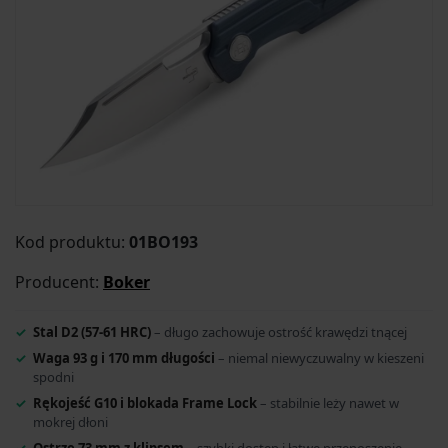
Kod produktu:
01BO193
Producent:
Boker
Stal D2 (57-61 HRC)
– długo zachowuje ostrość krawędzi tnącej
Waga 93 g i 170 mm długości
– niemal niewyczuwalny w kieszeni
spodni
Rękojeść G10 i blokada Frame Lock
– stabilnie leży nawet w
mokrej dłoni