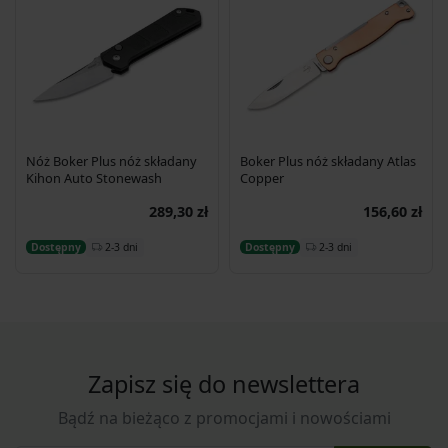
Nóż Boker Plus nóż składany
Boker Plus nóż składany Atlas
Kihon Auto Stonewash
Copper
289,30 zł
156,60 zł
Dodaj do koszyka
Dodaj do koszyka
2-3 dni
2-3 dni
Dostępny
Dostępny
Zapisz się do newslettera
Bądź na bieżąco z promocjami i nowościami