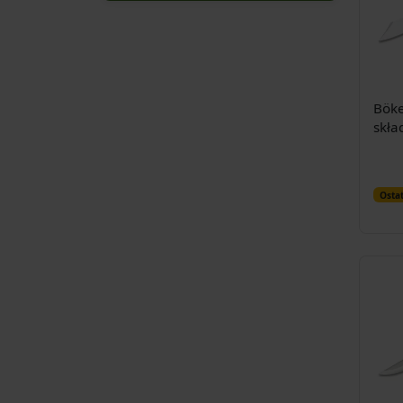
Böke
skła
Ostat