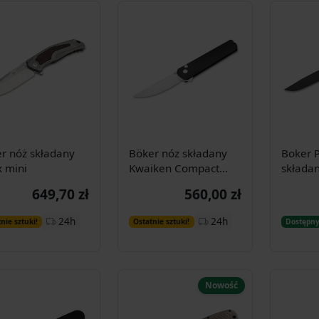
r nóż składany
Böker nóz składany
Boker P
 mini
Kwaiken Compact
składa
Button Lock
Gentle
649,70 zł
560,00 zł
Dodaj do
Dodaj do
24h
24h
nie sztuki!
Ostatnie sztuki!
Dostępn
koszyka
koszyka
Nowość