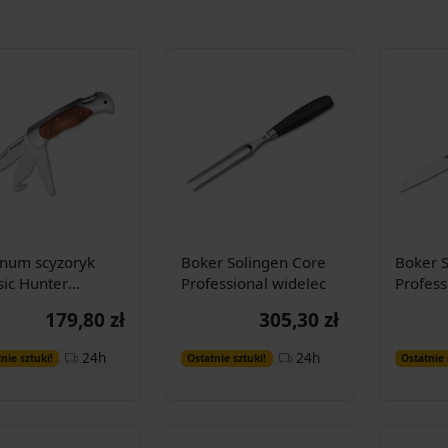
num scyzoryk
Boker Solingen Core
Boker S
sic Hunter
Professional widelec
Profess
B136
warzy
179,80 zł
305,30 zł
Dodaj do
Dodaj do
24h
24h
nie sztuki!
Ostatnie sztuki!
Ostatnie 
koszyka
koszyka