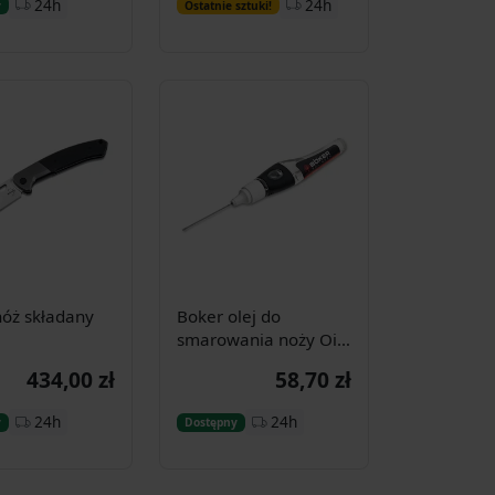
24h
24h
y
Ostatnie sztuki!
koszyka
koszyka
nóż składany
Boker olej do
smarowania noży Oil-
Pen 2.0
434,00 zł
58,70 zł
Dodaj do
Dodaj do
24h
24h
y
Dostępny
koszyka
koszyka