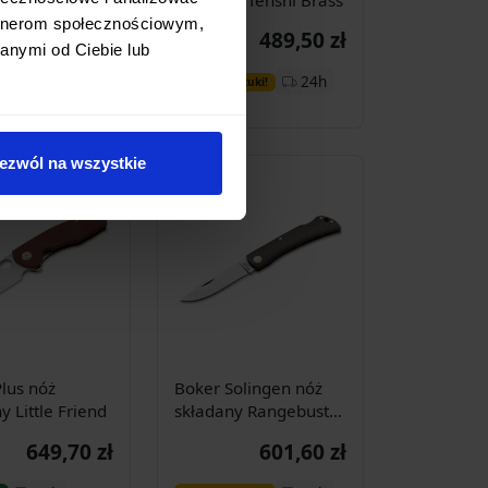
tanium
artnerom społecznościowym,
556,00 zł
489,50 zł
anymi od Ciebie lub
Dodaj do
Dodaj do
24h
24h
sztuki!
Ostatnie sztuki!
koszyka
koszyka
ezwól na wszystkie
lus nóż
Boker Solingen nóż
y Little Friend
składany Rangebuster
Green
649,70 zł
601,60 zł
Dodaj do
Dodaj do