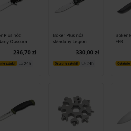
r Plus nóż
Böker Plus nóż
Boker 
dany Obscura
składany Legion
FFB
236,70 zł
330,00 zł
Dodaj do
Dodaj do
24h
24h
nie sztuki!
Ostatnie sztuki!
Ostatnie 
koszyka
koszyka