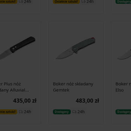
24h
24h
nie sztuki!
Ostatnie sztuki!
Dostępn
koszyka
koszyka
r Plus nóż
Boker nóż składany
Boker 
dany Alluvial
Gemtek
Elso
n
435,00 zł
483,00 zł
Dodaj do
Dodaj do
24h
24h
nie sztuki!
Dostępny
Dostępn
koszyka
koszyka