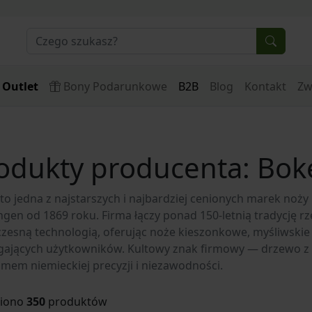
Outlet
Bony Podarunkowe
B2B
Blog
Kontakt
Zw
odukty producenta: Bok
to jedna z najstarszych i najbardziej cenionych marek noży 
ngen od 1869 roku. Firma łączy ponad 150-letnią tradycję rz
esną technologią, oferując noże kieszonkowe, myśliwskie 
ających użytkowników. Kultowy znak firmowy — drzewo z 
mem niemieckiej precyzji i niezawodności.
ziono
350
produktów