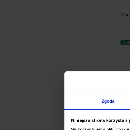
Mag
Dost
Zgoda
Niniejsza strona korzysta z
Böke
Wykorzystujemy pliki cookie 
skła