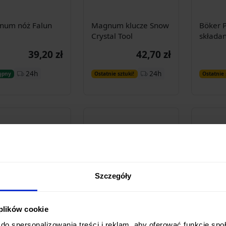
num nóż Falun
Magnum klucze Snow
Böker P
Crystal Tool
składan
Marble
39,20 zł
42,70 zł
Dodaj do
Dodaj do
24h
24h
ępny
Ostatnie sztuki!
Ostatnie 
koszyka
koszyka
Szczegóły
 plików cookie
r Plus nóż
Böker Plus nóż
Böker P
do spersonalizowania treści i reklam, aby oferować funkcje sp
danyUrban
składany Kwaiken Air
składan