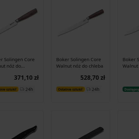
r Solingen Core
Boker Solingen Core
Boker S
ut nóż do
Walnut nóż do chleba
Walnut 
idorów
371,10 zł
528,70 zł
Dodaj do
Dodaj do
24h
24h
nie sztuki!
Ostatnie sztuki!
Dostępn
koszyka
koszyka