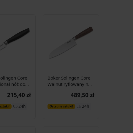
olingen Core
Boker Solingen Core
ional nóż do
Walnut ryflowany nóż
w
santoku
215,40 zł
489,50 zł
Dodaj do
Dodaj do
24h
24h
sztuki!
Ostatnie sztuki!
koszyka
koszyka