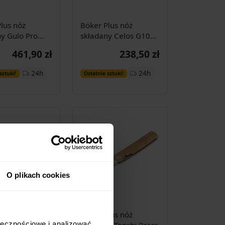
lus nóż
Böker Plus nóż
y Gulo Pro
składany Celos G10
 CF
Jade
461,90 zł
238,50 zł
Dodaj do
Dodaj do
24h
24h
sztuki!
Ostatnie sztuki!
koszyka
koszyka
O plikach cookies
lus nóż
Böker Plus nóż
ołecznościowe i analizować
y Kwaiken Air
składany Tenshi Brass