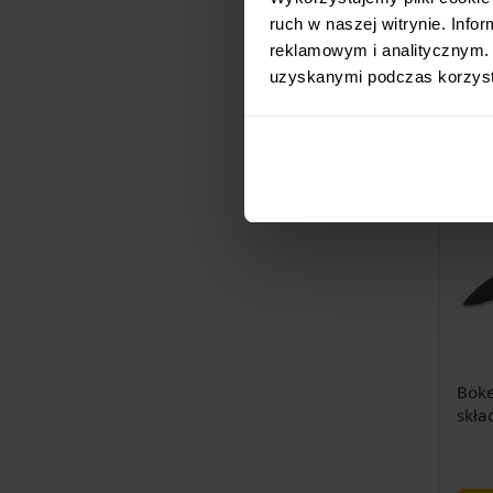
Trap
ruch w naszej witrynie. Inf
reklamowym i analitycznym. 
uzyskanymi podczas korzysta
Ostat
Böke
skła
Fram