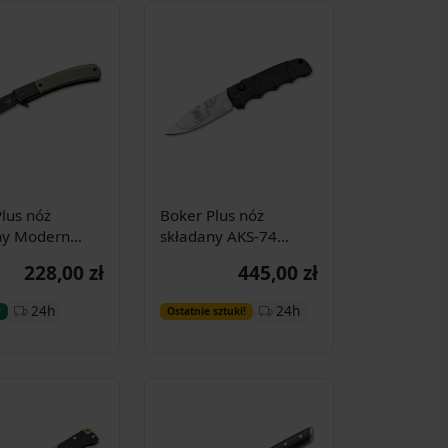
lus nóż
Boker Plus nóż
ny Modern
składany AKS-74
man
Dagger Skull
228,00 zł
445,00 zł
Dodaj do
Dodaj do
24h
24h
y
Ostatnie sztuki!
koszyka
koszyka