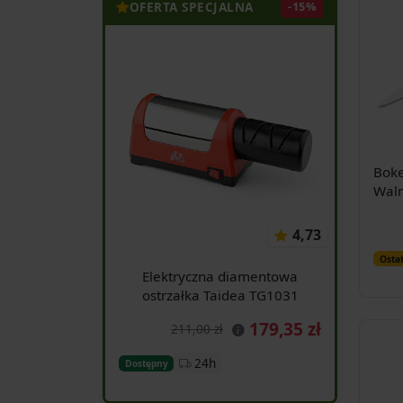
OFERTA SPECJALNA
-15%
Boke
Waln
pom
4,73
Ostat
Elektryczna diamentowa
ostrzałka Taidea TG1031
179,35 zł
211,00 zł
24h
Dostępny
Dodaj do koszyka