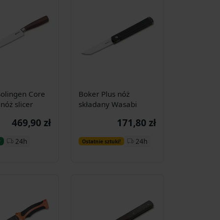
olingen Core
Boker Plus nóż
nóż slicer
składany Wasabi
469,90 zł
171,80 zł
Dodaj do
Dodaj do
24h
24h
y
Ostatnie sztuki!
koszyka
koszyka