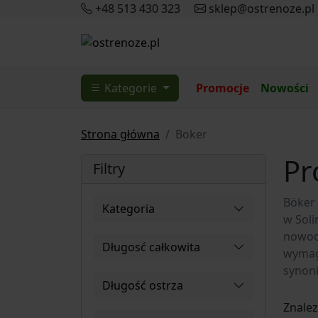
+48 513 430 323
sklep@ostrenoze.pl
Kategorie
Promocje
Nowości
Strona główna
Boker
Pr
Filtry
Böker 
Kategoria
w Soli
nowocz
Długosć całkowita
wymag
synoni
Długość ostrza
Znale