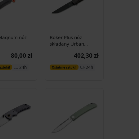
Magnum nóż
Böker Plus nóż
składany Urban
Trapper Liner Micart
80,00 zł
402,30 zł
Dodaj do
Dodaj do
24h
24h
sztuki!
Ostatnie sztuki!
koszyka
koszyka