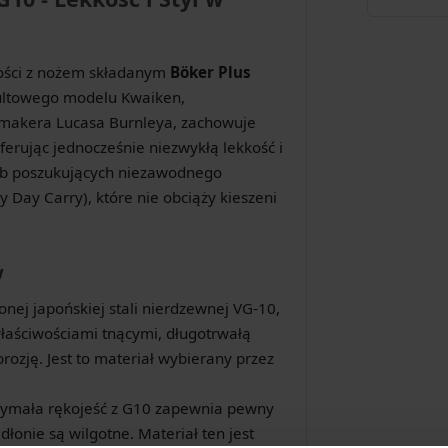
ości z nożem składanym
Böker Plus
kultowego modelu Kwaiken,
emakera Lucasa Burnleya, zachowuje
ferując jednocześnie niezwykłą lekkość i
sób poszukujących niezawodnego
 Day Carry), które nie obciąży kieszeni
w
nej japońskiej stali nierdzewnej VG-10,
właściwościami tnącymi, długotrwałą
rozję. Jest to materiał wybierany przez
zymała rękojeść z G10 zapewnia pewny
onie są wilgotne. Materiał ten jest