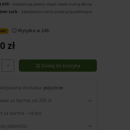
z G10
– Gwarantuje pewny chwyt nawet mokrą dłonią
iner Lock
– Zabezpiecza ostrze przed przypadkowym
Wysyłka w 24h
uki!
0 zł
+
Dodaj do koszyka
widywana dostawa:
pojutrze
awa za darmo od 200 zł
t za darmo - 14 dni
dy płatności