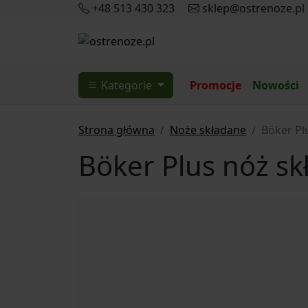
+48 513 430 323
sklep@ostrenoze.pl
Kategorie
Promocje
Nowości
Strona główna
Noże składane
Böker Pl
Böker Plus nóż sk