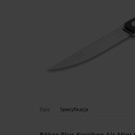
Opis
Specyfikacja
Böker Plus Kwaiken Air Mini G