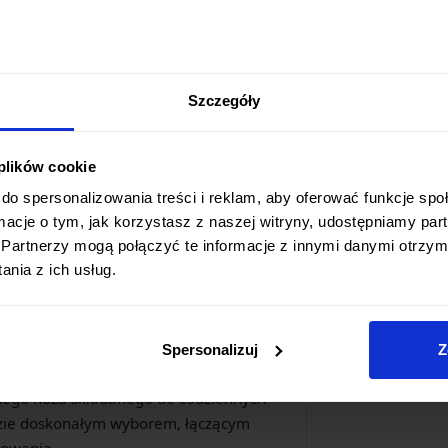
iany temperatury i wilgoć, co
Szczegóły
ł wyposażony w niezawodną blokadę typu
w pozycji otwartej, minimalizując ryzyko
 plików cookie
y profil i zintegrowany klips
ie noża w kieszeni lub na pasku.
do spersonalizowania treści i reklam, aby oferować funkcje sp
ormacje o tym, jak korzystasz z naszej witryny, udostępniamy p
Partnerzy mogą połączyć te informacje z innymi danymi otrzym
nia z ich usług.
alistycznego podejścia do projektowania,
i niezwykle funkcjonalny. Kwaiken Air Mini
ślanej ergonomii, dostosowanej do
Spersonalizuj
Z
odnego noża składanego do codziennych
dzie doskonałym wyborem, łączącym