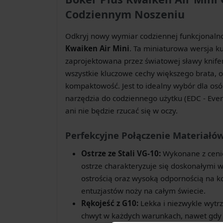
Codziennym Noszeniu
Odkryj nowy wymiar codziennej funkcjonaln
Kwaiken Air Mini
. Ta miniaturowa wersja 
zaprojektowana przez światowej sławy knif
wszystkie kluczowe cechy większego brata, o
kompaktowość. Jest to idealny wybór dla o
narzędzia do codziennego użytku (EDC - Every
ani nie będzie rzucać się w oczy.
Perfekcyjne Połączenie Materiałó
Ostrze ze Stali VG-10:
Wykonane z cenio
ostrze charakteryzuje się doskonałymi 
ostrością oraz wysoką odpornością na ko
entuzjastów noży na całym świecie.
Rękojeść z G10:
Lekka i niezwykle wytr
chwyt w każdych warunkach, nawet gdy dł