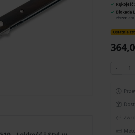
Rękojeść 
Blokada L
złożeniem
Ostatnie szt
364,0
-
Prze
Dost
Zwro
Meto
10 - Lekkość i Styl w