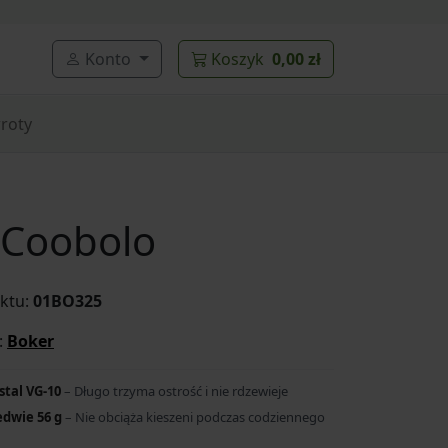
Konto
Koszyk
0,00 zł
roty
 Coobolo
ktu:
01BO325
:
Boker
stal VG-10
– Długo trzyma ostrość i nie rdzewieje
dwie 56 g
– Nie obciąża kieszeni podczas codziennego