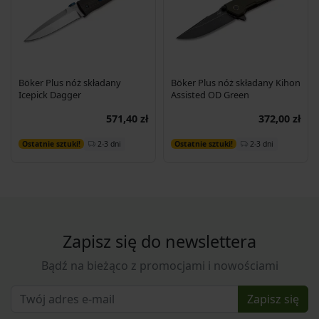
Böker Plus nóż składany
Böker Plus nóż składany Kihon
Icepick Dagger
Assisted OD Green
571,40 zł
372,00 zł
Dodaj do koszyka
Dodaj do koszyka
2-3 dni
2-3 dni
Ostatnie sztuki!
Ostatnie sztuki!
Zapisz się do newslettera
Bądź na bieżąco z promocjami i nowościami
Zapisz się