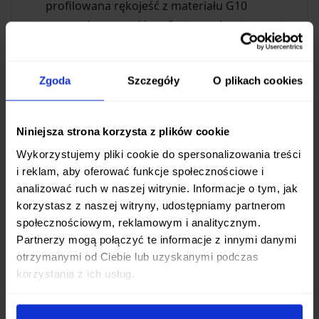
profilowana rękojeść z materiału G10
zapewnia pewny i komfortowy chwyt, nawet
w trudnych warunkach pogodowych. G10 jest
materiałem niezwykle trwałym, odpornym na
Zgoda
Szczegóły
O plikach cookies
wilgoć, temperaturę i uderzenia.
Pełny trzpień (full tang):
Konstrukcja z
pełnym trzpieniem zwiększa wytrzymałość
Niniejsza strona korzysta z plików cookie
noża, czyniąc go zdolnym do cięższych prac,
Wykorzystujemy pliki cookie do spersonalizowania treści
takich jak batonowanie czy rąbanie.
i reklam, aby oferować funkcje społecznościowe i
analizować ruch w naszej witrynie. Informacje o tym, jak
Wszechstronność zastosowań
korzystasz z naszej witryny, udostępniamy partnerom
Dzięki optymalnej długości klingi (106 mm) i
społecznościowym, reklamowym i analitycznym.
Partnerzy mogą połączyć te informacje z innymi danymi
solidnej grubości (4.7 mm), Boker Hermod 2.0
otrzymanymi od Ciebie lub uzyskanymi podczas
świetnie sprawdzi się przy:
korzystania z ich usług.
Przygotowywaniu posiłków w terenie
Pracach obozowych, takich jak cięcie drewna