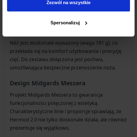
Zezwól na wszystkie
na opał
Czynnościach survivalowych i bushcraftowych
Codziennym użytkowaniu (EDC - Every Day
Spersonalizuj
Carry)
Nóż jest doskonale wyważony (waga 181 g), co
przekłada się na komfort użytkowania i precyzję
cięć. Do zestawu dołączona jest pochwa,
umożliwiająca bezpieczne przenoszenie noża.
Design Midgards Messera
Projekt Midgards Messera to gwarancja
funkcjonalności połączonej z estetyką.
Charakterystyczne linie i proporcje sprawiają, że
Hermod 2.0 nie tylko doskonale działa, ale również
prezentuje się wyjątkowo.