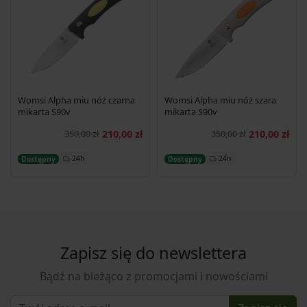
Womsi Alpha miu nóż czarna
Womsi Alpha miu nóż szara
mikarta S90v
mikarta S90v
350,00 zł
210,00 zł
350,00 zł
210,00 zł
Dodaj do koszyka
Dodaj do koszyka
24h
24h
Dostępny
Dostępny
Zapisz się do newslettera
Bądź na bieżąco z promocjami i nowościami