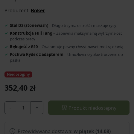
Producent:
Boker
Stal D2 (Stonewash)
– Długo trzyma ostrość i maskuje rysy
Konstrukcja Full Tang
– Zapewnia maksymalną wytrzymałość
podczas pracy
Rękojeść z G10
– Gwarantuje pewny chwyt nawet mokrą dłonią
Pochwa Kydex z adapterem
– Umożliwia szybkie troczenie do
paska
Niedostępny
352,40 zł
-
+
Produkt niedostępny
Przewidywana dostawa:
w piątek (14.08)