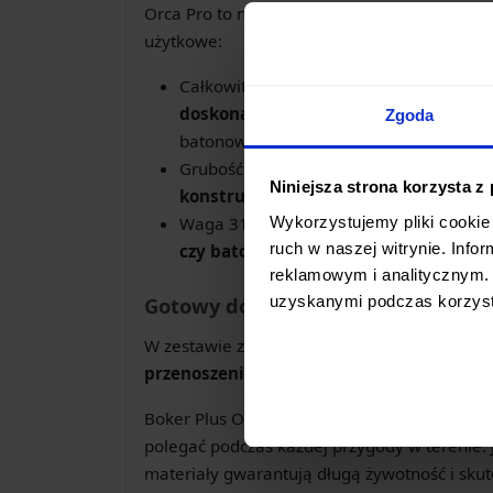
Orca Pro to nóż o imponujących wymiarach, c
użytkowe:
Całkowita długość 263 mm i klinga o dł
doskonale nadaje się do różnorodnyc
Zgoda
batonowanie drewna.
Grubość klingi wynosząca 5 mm świadc
Niniejsza strona korzysta z
konstrukcji
, gotowej sprostać nawet n
Wykorzystujemy pliki cookie 
Waga 314 g podkreśla solidność noża i 
ruch w naszej witrynie. Inf
czy batonowania
.
reklamowym i analitycznym. 
uzyskanymi podczas korzysta
Gotowy do Działania
W zestawie z nożem znajduje się praktyczn
przenoszenie
i
szybki dostęp
do narzędzia 
Boker Plus Orca Pro to więcej niż nóż – to
ni
polegać podczas każdej przygody w terenie.
materiały gwarantują długą żywotność i skut