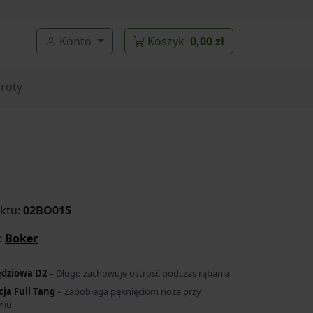
Konto
Koszyk
0,00 zł
roty
ktu:
02BO015
:
Boker
ędziowa D2
– Długo zachowuje ostrość podczas rąbania
ja Full Tang
– Zapobiega pęknięciom noża przy
niu