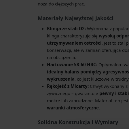
noża do cięższych prac.
Materiały Najwyższej Jakości
Klinga ze stali D2:
Wykonana z popularne
klinga charakteryzuje się
wysoką odpor
utrzymywaniem ostrości
. Jest to st
konserwacji, ale w zamian oferująca do
na obciążenia.
Hartowanie 58-60 HRC:
Optymalna twa
idealny balans pomiędzy agresywnośc
wykruszenia
, co jest kluczowe w trud
Rękojeść z Micarty:
Chwyt wykonany z M
żywicznego – gwarantuje
pewny i stab
mokre lub zabrudzone. Materiał ten jes
warunki atmosferyczne
.
Solidna Konstrukcja i Wymiary