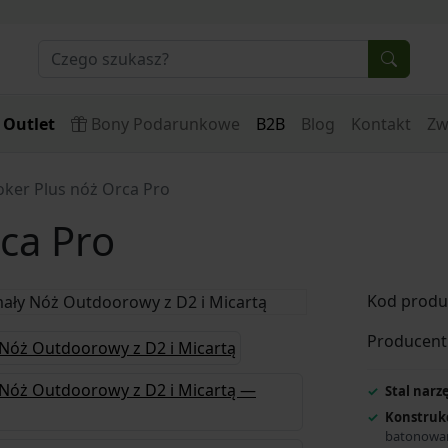
Outlet
Bony Podarunkowe
B2B
Blog
Kontakt
Zw
oker Plus nóż Orca Pro
ca Pro
Kod produ
Producent
Stal narz
Konstrukc
batonowa