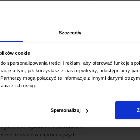
o przekłada się na jego możliwości
ugości 130 mm sprawiają, że nóż
h zadań
– od precyzyjnego cięcia po
Szczegóły
zy o
wyjątkowej wytrzymałości
 plików cookie
ajcięższym wyzwaniom.
do spersonalizowania treści i reklam, aby oferować funkcje sp
jego
zdolność do efektywnego rąbania
ormacje o tym, jak korzystasz z naszej witryny, udostępniamy p
Partnerzy mogą połączyć te informacje z innymi danymi otrzym
nia z ich usług.
a pochwa, która zapewnia
bezpieczne
w każdej sytuacji.
Spersonalizuj
Z
ezawodne narzędzie
, na którym możesz
 Jego solidne wykonanie i zastosowane
eczne działanie w najtrudniejszych