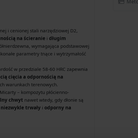
Meto
j i cenionej stali narzędziowej D2,
nością na ścieranie
i
długim
al półnierdzewna, wymagająca podstawowej
skonałe parametry tnące i wytrzymałość
rdość w przedziale 58-60 HRC zapewnia
ią cięcia a odpornością na
nych warunkach terenowych.
icarty – kompozytu płócienno-
ilny chwyt
nawet wtedy, gdy dłonie są
t
niezwykle trwały
i
odporny na