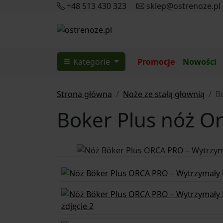
+48 513 430 323
sklep@ostrenoze.pl
Kategorie
Promocje
Nowości
Strona główna
Noże ze stałą głownią
B
Boker Plus nóż Or