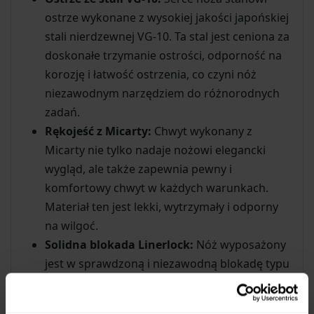
ostrze wykonane z wysokiej jakości japońskiej
stali nierdzewnej VG-10. Ta stal jest ceniona za
doskonałe trzymanie ostrości, odporność na
korozję i łatwość ostrzenia, co czyni nóż
niezawodnym narzędziem do różnorodnych
zadań.
Rękojeść z Micarty:
Chwyt wykonany z
Micarty nie tylko nadaje nożowi elegancki
wygląd, ale także zapewnia pewny i
komfortowy chwyt w każdych warunkach.
Materiał ten jest lekki, wytrzymały i odporny
na wilgoć.
Solidna blokada Linerlock:
Nóż wyposażony
jest w sprawdzoną i niezawodną blokadę typu
Linerlock, która skutecznie zabezpiecza ostrze
przed przypadkowym złożeniem podczas