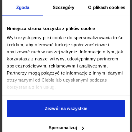
użytkowania, gwarantując bezpieczeństwo
Zgoda
Szczegóły
O plikach cookies
pracy.
Idealny do Codziennych Zadań
Niniejsza strona korzysta z plików cookie
Dzięki swoim niewielkim rozmiarom i wadze
Wykorzystujemy pliki cookie do spersonalizowania treści
zaledwie 54 gramów, Boker Plus Tenshi jest
i reklam, aby oferować funkcje społecznościowe i
analizować ruch w naszej witrynie. Informacje o tym, jak
praktycznie niewyczuwalny w kieszeni, a
korzystasz z naszej witryny, udostępniamy partnerom
jednocześnie gotowy sprostać codziennym
społecznościowym, reklamowym i analitycznym.
wyzwaniom. Doskonale sprawdzi się podczas:
Partnerzy mogą połączyć te informacje z innymi danymi
otrzymanymi od Ciebie lub uzyskanymi podczas
Otwierania paczek i kopert
korzystania z ich usług.
Przygotowywania posiłków w terenie
Drobnych prac manualnych
Innych sytuacji wymagających ostrego i
Zezwól na wszystkie
precyzyjnego narzędzia
Design i Funkcjonalność
Spersonalizuj