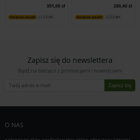
391,60 zł
280,40 zł
Dodaj do koszyka
Dodaj do koszyka
2-3 dni
2-3 dni
Ostatnie sztuki!
Ostatnie sztuki!
Zapisz się do newslettera
Bądź na bieżąco z promocjami i nowościami
Zapisz się
O NAS
ostrenoze.pl to profesjonalny sklep oferujący szeroki