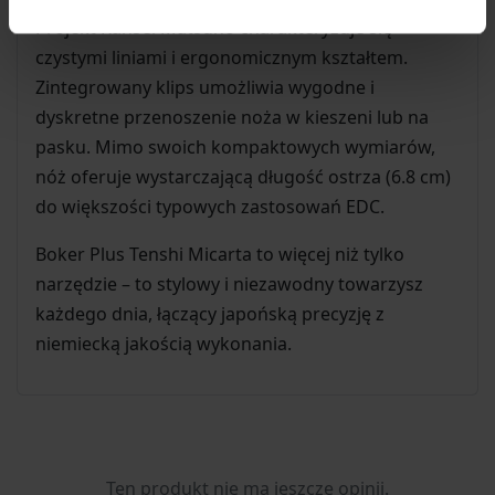
Projekt Kansei Matsuno charakteryzuje się
czystymi liniami i ergonomicznym kształtem.
Zintegrowany klips umożliwia wygodne i
dyskretne przenoszenie noża w kieszeni lub na
pasku. Mimo swoich kompaktowych wymiarów,
nóż oferuje wystarczającą długość ostrza (6.8 cm)
do większości typowych zastosowań EDC.
Boker Plus Tenshi Micarta to więcej niż tylko
narzędzie – to stylowy i niezawodny towarzysz
każdego dnia, łączący japońską precyzję z
niemiecką jakością wykonania.
Ten produkt nie ma jeszcze opinii.