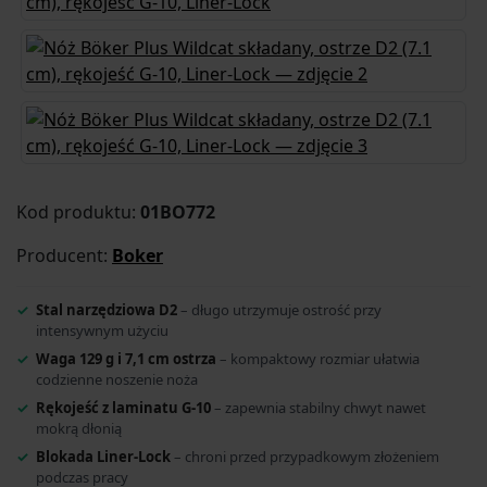
Kod produktu:
01BO772
Producent:
Boker
Stal narzędziowa D2
– długo utrzymuje ostrość przy
intensywnym użyciu
Waga 129 g i 7,1 cm ostrza
– kompaktowy rozmiar ułatwia
codzienne noszenie noża
Rękojeść z laminatu G-10
– zapewnia stabilny chwyt nawet
mokrą dłonią
Blokada Liner-Lock
– chroni przed przypadkowym złożeniem
podczas pracy