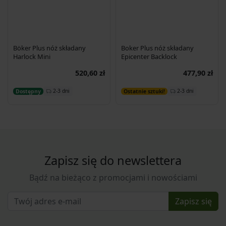
Böker Plus nóż składany
Boker Plus nóż składany
Harlock Mini
Epicenter Backlock
520,60 zł
477,90 zł
Dodaj do koszyka
Dodaj do koszyka
2-3 dni
2-3 dni
Dostępny
Ostatnie sztuki!
Zapisz się do newslettera
Bądź na bieżąco z promocjami i nowościami
Zapisz się