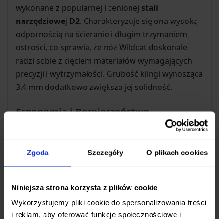
wykonane z popularnej i cenionej
stali
narzędziowej D2
. Charakteryzuje się ona wysoką
odpornością na ścieranie i długim trzymaniem
ostrości, co sprawia, że nóż Wildcat doskonale
radzi sobie z cięciem materiałów wymagających
precyzji i wytrzymałości. Grubość klingi wynosząca
3.4 mm dodatkowo zwiększa jej solidność.
Ergonomia i Bezpieczeństwo
Rękojeść noża wykonana jest z trwałego i lekkiego
materiału
G10
. Zapewnia on pewny chwyt nawet w
Zgoda
Szczegóły
O plikach cookies
trudnych warunkach, jest odporny na wilgoć i
zmiany temperatury. Bezpieczeństwo użytkowania
gwarantuje sprawdzona
blokada Linerlock
, która
Niniejsza strona korzysta z plików cookie
skutecznie zabezpiecza ostrze przed
Wykorzystujemy pliki cookie do spersonalizowania treści
przypadkowym złożeniem podczas pracy.
i reklam, aby oferować funkcje społecznościowe i