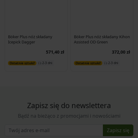
Böker Plus nóż składany
Böker Plus nóż składany Kihon
Icepick Dagger
Assisted OD Green
571,40 zł
372,00 zł
Dodaj do koszyka
Dodaj do koszyka
2-3 dni
2-3 dni
Ostatnie sztuki!
Ostatnie sztuki!
Zapisz się do newslettera
Bądź na bieżąco z promocjami i nowościami
Zapisz się