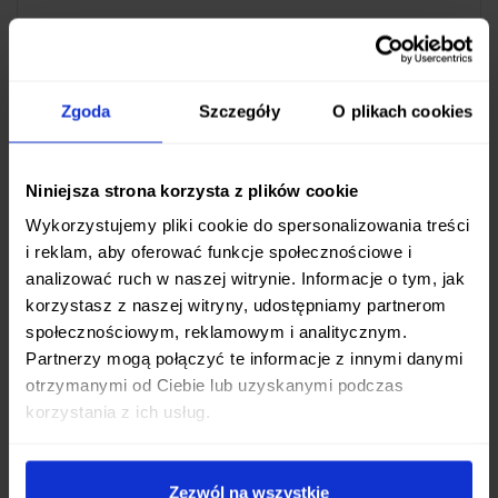
Rękojeść noża wykonana jest z
Zytelu
– lekkiego,
ale niezwykle wytrzymałego tworzywa sztucznego.
Zytel zapewnia
pewny chwyt
nawet w trudnych
Zgoda
Szczegóły
O plikach cookies
warunkach i jest odporny na działanie wilgoci,
chemikaliów oraz skrajnych temperatur.
Ergonomiczny kształt rękojeści sprawia, że nóż
Niniejsza strona korzysta z plików cookie
dobrze leży w dłoni, minimalizując ryzyko
Wykorzystujemy pliki cookie do spersonalizowania treści
wyślizgnięcia.
i reklam, aby oferować funkcje społecznościowe i
analizować ruch w naszej witrynie. Informacje o tym, jak
Praktyczne Rozwiązania
korzystasz z naszej witryny, udostępniamy partnerom
społecznościowym, reklamowym i analitycznym.
Boker Plus Worldwide 01BO569 wykorzystuje
Partnerzy mogą połączyć te informacje z innymi danymi
mechanizm blokujący typu
Slipjoint
. Jest to
otrzymanymi od Ciebie lub uzyskanymi podczas
blokada oparta na sprężynie, która utrzymuje
korzystania z ich usług.
ostrze w pozycji otwartej, ale pozwala na złożenie
go przy użyciu odpowiedniej siły. Ten typ blokady
jest często dozwolony w miejscach, gdzie
Zezwól na wszystkie