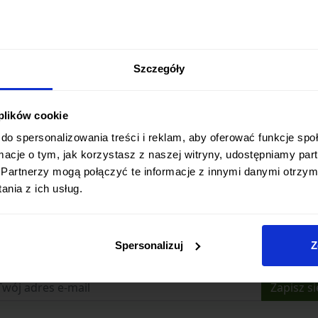
Szczegóły
 plików cookie
do spersonalizowania treści i reklam, aby oferować funkcje sp
ormacje o tym, jak korzystasz z naszej witryny, udostępniamy p
Partnerzy mogą połączyć te informacje z innymi danymi otrzym
nia z ich usług.
Zapisz się do newslettera
Spersonalizuj
Z
Bądź na bieżąco z promocjami i nowościami
Zapisz si