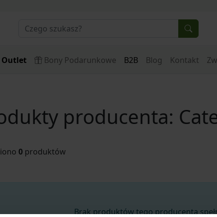
Outlet
Bony Podarunkowe
B2B
Blog
Kontakt
Zw
odukty producenta: Cate
ziono
0
produktów
Brak produktów tego producenta spełni