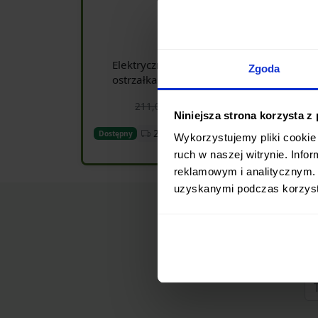
4,73
Elektryczna diamentowa
Zgoda
ostrzałka Taidea TG1031
179,35 zł
211,00 zł
Niniejsza strona korzysta z
24h
Dostępny
Wykorzystujemy pliki cookie 
Dodaj do koszyka
ruch w naszej witrynie. Inf
reklamowym i analitycznym. 
uzyskanymi podczas korzysta