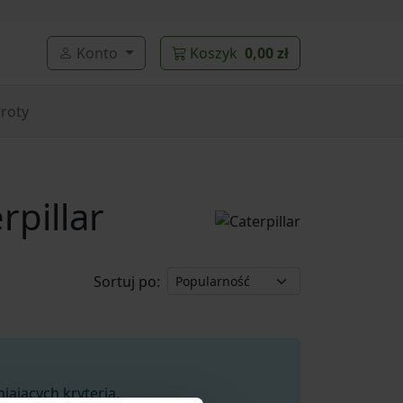
Konto
Koszyk
0,00 zł
roty
rpillar
Sortuj po:
ających kryteria.