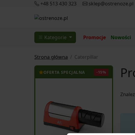
+48 513 430 323
sklep@ostrenoze.pl
Kategorie
Promocje
Nowości
Strona główna
Caterpillar
Pr
OFERTA SPECJALNA
-15%
Znale