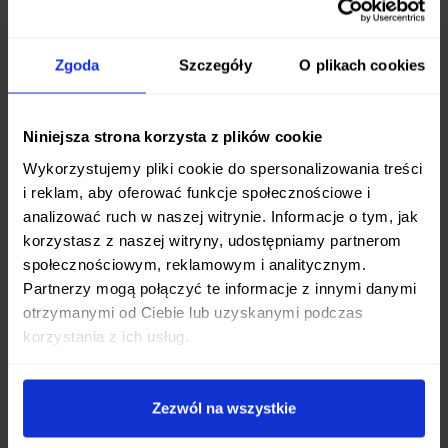
pracy.
Zgoda
Szczegóły
O plikach cookies
Solidne Materiały i Konstrukcja
Głownia:
Wykonana ze stali
4116 Krupp
,
Niniejsza strona korzysta z plików cookie
znanej z dobrej odporności na korozję i
Wykorzystujemy pliki cookie do spersonalizowania treści
łatwości ostrzenia, co czyni ją praktycznym
i reklam, aby oferować funkcje społecznościowe i
wyborem do codziennego użytku i prac
analizować ruch w naszej witrynie. Informacje o tym, jak
terenowych. Duża długość ostrza (146 mm)
korzystasz z naszej witryny, udostępniamy partnerom
pozwala na swobodne wykonywanie
społecznościowym, reklamowym i analitycznym.
różnorodnych zadań.
Partnerzy mogą połączyć te informacje z innymi danymi
Rękojeść:
Prosta, ale niezwykle solidna
otrzymanymi od Ciebie lub uzyskanymi podczas
korzystania z ich usług.
konstrukcja ze
stali 420
zapewnia pewny
chwyt i wytrzymałość. Minimalistyczny design
rękojeści przekłada się na niską wagę noża w
Zezwól na wszystkie
stosunku do jego rozmiaru i wytrzymałości.