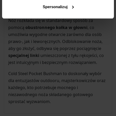
Spersonalizuj
Łatwość Użycia
Nóż rozkłada się w standardowy sposób za
pomocą
obustronnego kołka w głowni
, co
umożliwia wygodne otwarcie zarówno dla osób
prawo-, jak i leworęcznych. Odblokowanie noża,
aby go złożyć, odbywa się poprzez pociągnięcie
specjalnej linki
umieszczonej z tyłu rękojeści, co
jest intuicyjnym i bezpiecznym rozwiązaniem.
Cold Steel Pocket Bushman to doskonały wybór
dla entuzjastów outdooru, majsterkowiczów oraz
każdego, kto potrzebuje mocnego i
niezawodnego noża składanego gotowego
sprostać wyzwaniom.