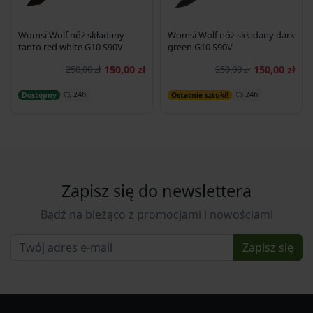
Womsi Wolf nóż składany
Womsi Wolf nóż składany dark
tanto red white G10 S90V
green G10 S90V
250,00 zł
150,00 zł
250,00 zł
150,00 zł
Dodaj do koszyka
Dodaj do koszyka
24h
24h
Dostępny
Ostatnie sztuki!
Zapisz się do newslettera
Bądź na bieżąco z promocjami i nowościami
Zapisz się