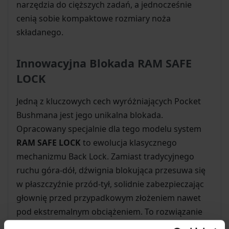
narzędzia do cięższych zadań, a jednocześnie
cenią sobie kompaktowe rozmiary noża
składanego.
Innowacyjna Blokada RAM SAFE
LOCK
Jedną z kluczowych cech wyróżniających Pocket
Bushmana jest jego unikalna blokada.
Opracowany specjalnie dla tego modelu system
RAM SAFE LOCK
to ewolucja klasycznego
mechanizmu Back Lock. Zamiast tradycyjnego
ruchu góra-dół, dźwignia blokująca przesuwa się
w płaszczyźnie przód-tył, solidnie zabezpieczając
głownię przed przypadkowym złożeniem nawet
pod ekstremalnym obciążeniem. To rozwiązanie
gwarantuje wyjątkowe bezpieczeństwo podczas