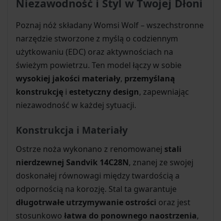
Niezawodność i Styl w Twojej Dłoni
Poznaj nóż składany Womsi Wolf – wszechstronne
narzędzie stworzone z myślą o codziennym
użytkowaniu (EDC) oraz aktywnościach na
świeżym powietrzu. Ten model łączy w sobie
wysokiej jakości materiały
,
przemyślaną
konstrukcję
i
estetyczny design
, zapewniając
niezawodność w każdej sytuacji.
Konstrukcja i Materiały
Ostrze noża wykonano z renomowanej
stali
nierdzewnej Sandvik 14C28N
, znanej ze swojej
doskonałej równowagi między twardością a
odpornością na korozję. Stal ta gwarantuje
długotrwałe utrzymywanie ostrości
oraz jest
stosunkowo
łatwa do ponownego naostrzenia
,