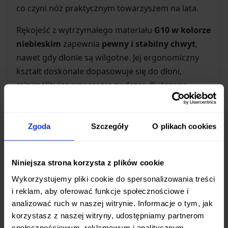
co czyni nóż praktycznym towarzyszem na lata.
Rękojeść z wytrzymałego materiału
G10 w kolorze
niebieskim
zapewnia
pewny i stabilny chwyt
,
nawet gdy dłonie są wilgotne. Jej ergonomiczny
kształt doskonale dopasowuje się do dłoni,
minimalizując zmęczenie podczas dłuższego
użytkowania.
Funkcjonalność i Bezpieczeństwo
Zgoda
Szczegóły
O plikach cookies
Nóż Womsi Wolf wyposażony jest w solidną
blokadę typu
liner lock
, która skutecznie
Niniejsza strona korzysta z plików cookie
zabezpiecza ostrze przed przypadkowym
Wykorzystujemy pliki cookie do spersonalizowania treści
złożeniem podczas pracy, zapewniając
wysoki
i reklam, aby oferować funkcje społecznościowe i
poziom bezpieczeństwa
. Dzięki zastosowaniu
analizować ruch w naszej witrynie. Informacje o tym, jak
łożysk kulkowych
, rozkładanie ostrza odbywa się
korzystasz z naszej witryny, udostępniamy partnerom
niezwykle
płynnie i szybko
, co jest kluczowe w
społecznościowym, reklamowym i analitycznym.