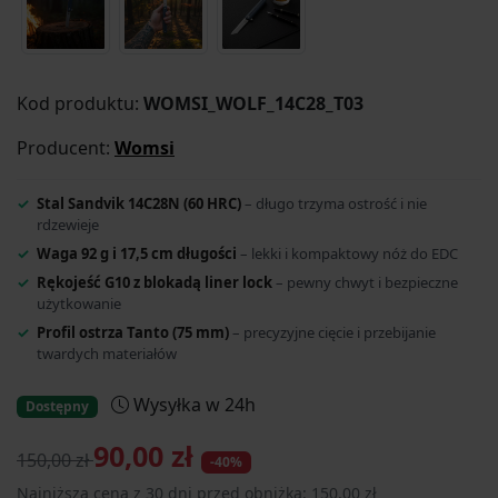
Kod produktu:
WOMSI_WOLF_14C28_T03
Producent:
Womsi
Stal Sandvik 14C28N (60 HRC)
– długo trzyma ostrość i nie
rdzewieje
Waga 92 g i 17,5 cm długości
– lekki i kompaktowy nóż do EDC
Rękojeść G10 z blokadą liner lock
– pewny chwyt i bezpieczne
użytkowanie
Profil ostrza Tanto (75 mm)
– precyzyjne cięcie i przebijanie
twardych materiałów
Wysyłka w 24h
Dostępny
90,00 zł
150,00 zł
-40%
Najniższa cena z 30 dni przed obniżką: 150,00 zł