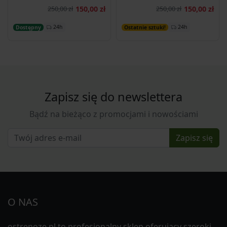
250,00 zł
150,00 zł
250,00 zł
150,00 zł
Dodaj do koszyka
Dodaj do koszyka
24h
24h
Dostępny
Ostatnie sztuki!
Zapisz się do newslettera
Bądź na bieżąco z promocjami i nowościami
Zapisz się
O NAS
ostrenoze.pl to profesjonalny sklep oferujący szeroki