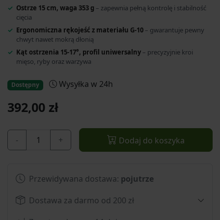
Ostrze 15 cm, waga 353 g
– zapewnia pełną kontrolę i stabilność
cięcia
Ergonomiczna rękojeść z materiału G-10
– gwarantuje pewny
chwyt nawet mokrą dłonią
Kąt ostrzenia 15-17°, profil uniwersalny
– precyzyjnie kroi
mięso, ryby oraz warzywa
Wysyłka w 24h
Dostępny
392,00 zł
-
+
Dodaj do koszyka
Przewidywana dostawa:
pojutrze
Dostawa za darmo od 200 zł