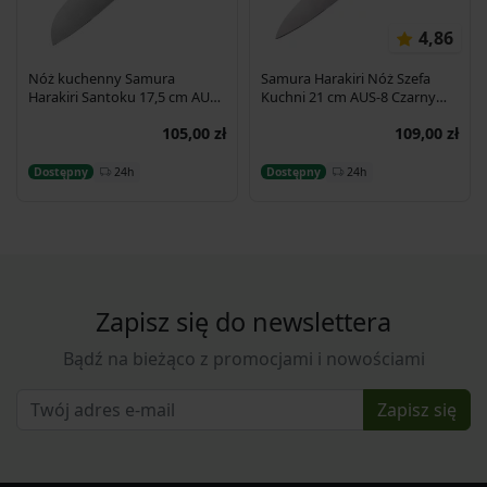
4,86
Nóż kuchenny Samura
Samura Harakiri Nóż Szefa
Harakiri Santoku 17,5 cm AUS-
Kuchni 21 cm AUS-8 Czarny
8 58HRC
SHR-0085B
105,00 zł
109,00 zł
Dodaj do koszyka
Dodaj do koszyka
24h
24h
Dostępny
Dostępny
Zapisz się do newslettera
Bądź na bieżąco z promocjami i nowościami
Zapisz się