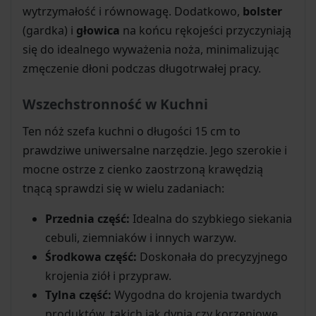
wytrzymałość i równowagę. Dodatkowo,
bolster
(gardka) i
głowica
na końcu rękojeści przyczyniają
się do idealnego wyważenia noża, minimalizując
zmęczenie dłoni podczas długotrwałej pracy.
Wszechstronność w Kuchni
Ten nóż szefa kuchni o długości 15 cm to
prawdziwe uniwersalne narzędzie. Jego szerokie i
mocne ostrze z cienko zaostrzoną krawędzią
tnącą sprawdzi się w wielu zadaniach:
Przednia część:
Idealna do szybkiego siekania
cebuli, ziemniaków i innych warzyw.
Środkowa część:
Doskonała do precyzyjnego
krojenia ziół i przypraw.
Tylna część:
Wygodna do krojenia twardych
produktów, takich jak dynia czy korzeniowe