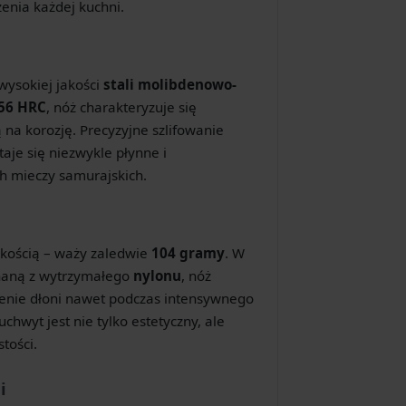
nia każdej kuchni.
wysokiej jakości
stali molibdenowo-
56 HRC
, nóż charakteryzuje się
 na korozję. Precyzyjne szlifowanie
taje się niezwykle płynne i
 mieczy samurajskich.
kością – waży zaledwie
104 gramy
. W
onaną z wytrzymałego
nylonu
, nóż
enie dłoni nawet podczas intensywnego
hwyt jest nie tylko estetyczny, ale
tości.
i