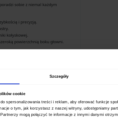
 poradzi sobie z niemal każdym
ybkością i precyzją.
stry.
niki kołyskowej.
szeroką powierzchnią boku głowni.
estujesz w profesjonalne narzędzie,
e na wyższy poziom, oferując legendarną
Szczegóły
 plików cookie
do spersonalizowania treści i reklam, aby oferować funkcje sp
ormacje o tym, jak korzystasz z naszej witryny, udostępniamy p
Partnerzy mogą połączyć te informacje z innymi danymi otrzym