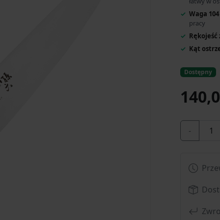
łatwy w os
Waga 104 
pracy
Rękojeść 
Kąt ostrz
Dostępny
140,0
-
Prze
Dost
Zwro