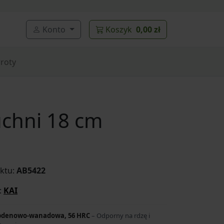
Konto
Koszyk
0,00 zł
roty
uchni 18 cm
ktu:
AB5422
:
KAI
ibdenowo-wanadowa, 56 HRC
– Odporny na rdzę i