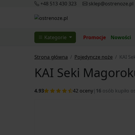
+48 513 430 323
sklep@ostrenoze.pl
Kategorie
Promocje
Nowości
Strona główna
Pojedyncze noże
KAI Se
KAI Seki Magorok
4.93
42
oceny
|
16
osób kupiło os