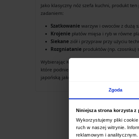
Jako klasyczny nóż szefa kuchni, produkt ten
zadaniem:
Szatkowanie
warzyw i owoców z dużą sz
Krojenie
płatów mięsa i ryb w równe pla
Siekane
ziół i przypraw przy użyciu tech
Rozgniatanie
produktów (np. czosnku) 
Wybierając KAI Seki Magoroku Wakatake, inw
które podniesie Twoje umiejętności kulinarn
japońską jakość w przystępnej formie.
Zgoda
Niniejsza strona korzysta z
Wykorzystujemy pliki cookie 
ruch w naszej witrynie. Inf
reklamowym i analitycznym. 