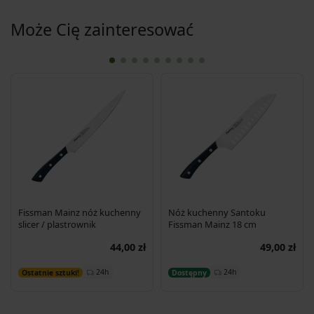
Może Cię zainteresować
Fissman Mainz nóż kuchenny
Nóż kuchenny Santoku
slicer / plastrownik
Fissman Mainz 18 cm
44,00 zł
49,00 zł
Dodaj do koszyka
Dodaj do koszyka
24h
24h
Ostatnie sztuki!
Dostępny