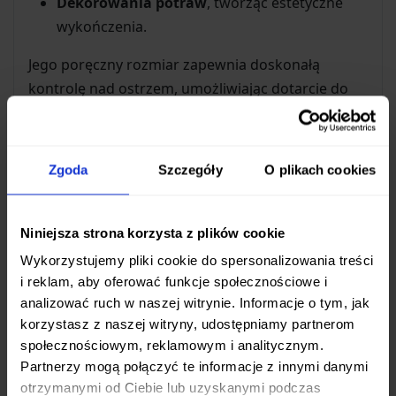
Dekorowania potraw
, tworząc estetyczne
wykończenia.
Jego poręczny rozmiar zapewnia doskonałą
kontrolę nad ostrzem, umożliwiając dotarcie do
trudno dostępnych miejsc i wykonywanie
skomplikowanych cięć.
Zgoda
Szczegóły
O plikach cookies
Trwałość i komfort użytkowania
Ostrze noża wykonane jest z wysokiej jakości
stali
Niniejsza strona korzysta z plików cookie
nierdzewnej X30Cr13
, co gwarantuje
Wykorzystujemy pliki cookie do spersonalizowania treści
odpowiednią ostrość i dobrą odporność na
i reklam, aby oferować funkcje społecznościowe i
korozję – kluczową cechę przy kontakcie z
analizować ruch w naszej witrynie. Informacje o tym, jak
kwaśnymi produktami. Hartowanie do poziomu
53
korzystasz z naszej witryny, udostępniamy partnerom
HRC
zapewnia optymalną równowagę między
społecznościowym, reklamowym i analitycznym.
trwałością krawędzi tnącej a łatwością jej
Partnerzy mogą połączyć te informacje z innymi danymi
ostrzenia, co jest szczególnie ważne dla małego
otrzymanymi od Ciebie lub uzyskanymi podczas