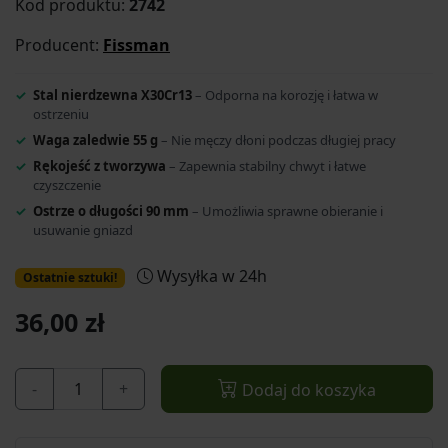
Kod produktu:
2742
Producent:
Fissman
Stal nierdzewna X30Cr13
– Odporna na korozję i łatwa w
ostrzeniu
Waga zaledwie 55 g
– Nie męczy dłoni podczas długiej pracy
Rękojeść z tworzywa
– Zapewnia stabilny chwyt i łatwe
czyszczenie
Ostrze o długości 90 mm
– Umożliwia sprawne obieranie i
usuwanie gniazd
Wysyłka w 24h
Ostatnie sztuki!
36,00 zł
-
+
Dodaj do koszyka