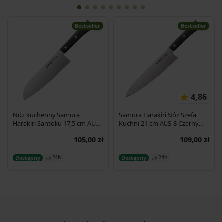
Bestseller
Bestseller
4,86
Nóż kuchenny Samura
Samura Harakiri Nóż Szefa
Harakiri Santoku 17,5 cm AUS-
Kuchni 21 cm AUS-8 Czarny
8 58HRC
SHR-0085B
105,00 zł
109,00 zł
Dodaj do koszyka
Dodaj do koszyka
24h
24h
Dostępny
Dostępny