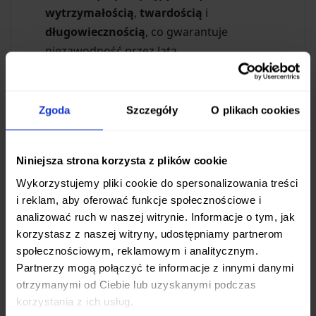
wytrzymałością
,
twardością
i
długowiecznością
, co gwarantuje
niezawodność przez lata.
Doskonałe ostrzenie:
Obustronne
symetryczne ostrzenie klingi znacznie ułatwia
krojenie i plastrowanie, zapewniając gładkie i
Zgoda
Szczegóły
O plikach cookies
czyste cięcia bez wysiłku.
Ergonomiczna rękojeść:
Wytrzymała rękojeść
Niniejsza strona korzysta z plików cookie
z tworzywa sztucznego (ABS) w kolorze
czarnym, mocowana trzema solidnymi nitami,
Wykorzystujemy pliki cookie do spersonalizowania treści
i reklam, aby oferować funkcje społecznościowe i
zapewnia pewny i komfortowy chwyt,
analizować ruch w naszej witrynie. Informacje o tym, jak
minimalizując zmęczenie dłoni nawet podczas
korzystasz z naszej witryny, udostępniamy partnerom
długotrwałego użytkowania.
społecznościowym, reklamowym i analitycznym.
Partnerzy mogą połączyć te informacje z innymi danymi
Idealny do zadań specjalnych
otrzymanymi od Ciebie lub uzyskanymi podczas
korzystania z ich usług.
Nóż Fissman TANTO to wybór dla tych, którzy