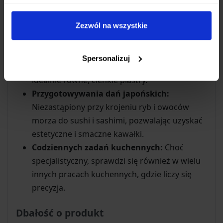
cenią sobie perfekcję w kuchni. Jego specyficzny
kształt i długość ostrza są szczególnie przydatne
Zezwól na wszystkie
do:
Precyzyjnego plastrowania:
Bez trudu
Spersonalizuj
pokroisz pieczenie, wędliny czy warzywa na
idealnie równe, cienkie plastry.
Przygotowywania dań japońskich:
Niezastąpiony przy krojeniu ryb i owoców
morza do sushi i sashimi, pozwalając uzyskać
estetyczne i smaczne kawałki.
Codziennych zadań kuchennych:
Choć
specjalistyczny, sprawdzi się również w wielu
innych pracach kuchennych, gdzie liczy się
precyzja.
Dbałość o produkt