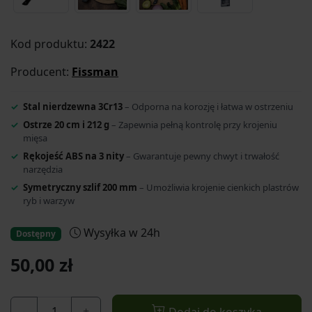
Kod produktu:
2422
Producent:
Fissman
Stal nierdzewna 3Cr13
– Odporna na korozję i łatwa w ostrzeniu
Ostrze 20 cm i 212 g
– Zapewnia pełną kontrolę przy krojeniu
mięsa
Rękojeść ABS na 3 nity
– Gwarantuje pewny chwyt i trwałość
narzędzia
Symetryczny szlif 200 mm
– Umożliwia krojenie cienkich plastrów
ryb i warzyw
Wysyłka w 24h
Dostępny
50,00 zł
-
+
Dodaj do koszyka