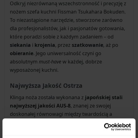
Odkryj niezrównaną wszechstronność i precyzję z
nożem szefa kuchni Fissman Tsukahara Bokuden.
To niezastąpione narzędzie, stworzone zarówno
dla profesjonalistów, jak i pasjonatów gotowania,
które poradzi sobie z każdym zadaniem – od
siekania
i
krojenia
, przez
szatkowanie
, aż po
obieranie
. Jego uniwersalność czyni go
absolutnym
must-have
w każdej, dobrze
wyposażonej kuchni.
Najwyższa Jakość Ostrza
Klinga noża została wykonana z
japońskiej stali
najwyższej jakości AUS-8
, znanej ze swojej
doskonałej równowagi między twardością a
elastycznością. Ta stal gwarantuje
długotrwałą
ostrość
i wyjątkową
wytrzymałość
, zapewniając