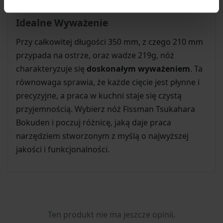
Idealne Wyważenie
Przy całkowitej długości 350 mm, z czego 210 mm
przypada na ostrze, oraz wadze 219g, nóż
charakteryzuje się
doskonałym wyważeniem
. Ta
równowaga sprawia, że każde cięcie jest płynne i
precyzyjne, a praca w kuchni staje się czystą
przyjemnością. Wybierz nóż Fissman Tsukahara
Bokuden i poczuj różnicę, jaką daje praca
narzędziem stworzonym z myślą o najwyższej
jakości i funkcjonalności.
Ten produkt nie ma jeszcze opinii.