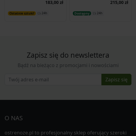
183,00 zł
215,00 zł
Dodaj do koszyka
Dodaj do koszyka
24h
24h
Ostatnie sztuki!
Dostępny
Zapisz się do newslettera
Bądź na bieżąco z promocjami i nowościami
Zapisz się
O NAS
ostrenoze.pl to profesjonalny sklep oferujący szeroki