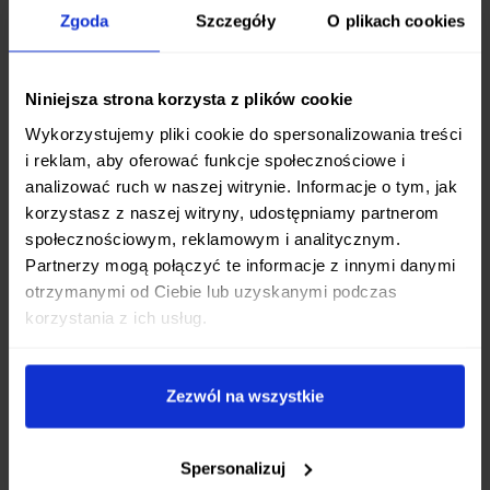
perfekcyjne właściwości cięcia przez długi czas.
Zgoda
Szczegóły
O plikach cookies
Ostrze hartowane do poziomu
58 HRC
utrzymuje
ostrość przez wiele sesji gotowania, a
jednocześnie jest stosunkowo łatwe do
Niniejsza strona korzysta z plików cookie
ponownego naostrzenia, gdy tylko zajdzie taka
Wykorzystujemy pliki cookie do spersonalizowania treści
potrzeba.
i reklam, aby oferować funkcje społecznościowe i
analizować ruch w naszej witrynie. Informacje o tym, jak
Komfort i Kontrola
korzystasz z naszej witryny, udostępniamy partnerom
społecznościowym, reklamowym i analitycznym.
Design noża Fissman Tsukahara Bokuden łączy
Partnerzy mogą połączyć te informacje z innymi danymi
tradycję z nowoczesnością.
Ergonomiczna
otrzymanymi od Ciebie lub uzyskanymi podczas
rękojeść wykonana z wysokiej jakości drewna
korzystania z ich usług.
zapewnia nie tylko elegancki wygląd, ale przede
wszystkim
niezwykły komfort
,
pewny chwyt
i
pełną
kontrolę
podczas pracy. Niezależnie od
Zezwól na wszystkie
tego, czy siekasz zioła, czy kroisz twarde warzywa,
rękojeść pewnie leży w dłoni, minimalizując
Spersonalizuj
zmęczenie i zwiększając bezpieczeństwo.