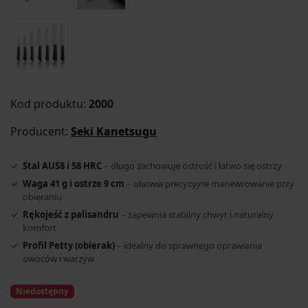
Kod produktu:
2000
Producent:
Seki Kanetsugu
Stal AUS8 i 58 HRC
– długo zachowuje ostrość i łatwo się ostrzy
Waga 41 g i ostrze 9 cm
– ułatwia precyzyjne manewrowanie przy
obieraniu
Rękojeść z palisandru
– zapewnia stabilny chwyt i naturalny
komfort
Profil Petty (obierak)
– idealny do sprawnego oprawiania
owoców i warzyw
Niedostępny