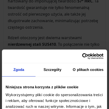
hartowany do imponującej twardości
57° HRC
. Ta
twardość gwarantuje nie tylko fenomenalną
ostrość od pierwszego użycia, ale także jej
długotrwałe zachowanie, minimalizując potrzebę
częstego ostrzenia.
Rdzeń otoczony jest dwiema warstwami
nierdzewnej stali SUS410
. To połączenie nie tylko
chroni twardszy rdzeń przed pęknięciami, ale
także nadaje ostrzu pożądanej elastyczności, co
ułatwia jego ponowne zaostrzenie i zwiększa
Zgoda
Szczegóły
O plikach cookies
ogólną wytrzymałość. Charakterystyczna,
nieregularna linia widoczna na ostrzu to
autentyczny ślad łączenia stali, świadczący o
Niniejsza strona korzysta z plików cookie
rzemieślniczym wykonaniu i unikalnym
Wykorzystujemy pliki cookie do spersonalizowania treści
charakterze każdego egzemplarza.
i reklam, aby oferować funkcje społecznościowe i
analizować ruch w naszej witrynie. Informacje o tym, jak