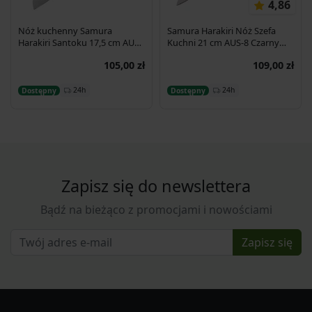
4,86
Nóż kuchenny Samura
Samura Harakiri Nóż Szefa
Harakiri Santoku 17,5 cm AUS-
Kuchni 21 cm AUS-8 Czarny
8 58HRC
SHR-0085B
105,00 zł
109,00 zł
Dodaj do koszyka
Dodaj do koszyka
24h
24h
Dostępny
Dostępny
Zapisz się do newslettera
Bądź na bieżąco z promocjami i nowościami
Zapisz się