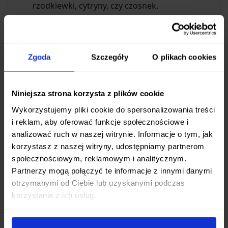
rzodkiewki, cytryny, czy czosnek.
Umożliwia precyzyjne cięcie w kostkę
marchewki czy selera.
Świetny do krojenia oliwek, pieczarek czy
Zgoda
Szczegóły
O plikach cookies
innych małych składników.
Poradzi sobie również z krojeniem małego
pieczywa czy bułek.
Niniejsza strona korzysta z plików cookie
Wykorzystujemy pliki cookie do spersonalizowania treści
Wysoka Jakość Materiałów i Wykonania
i reklam, aby oferować funkcje społecznościowe i
Ostrze noża wykonane jest z
wysokogatunkowej
analizować ruch w naszej witrynie. Informacje o tym, jak
stali nierdzewnej DSR-1K6
, która zapewnia
korzystasz z naszej witryny, udostępniamy partnerom
społecznościowym, reklamowym i analitycznym.
doskonałe połączenie ostrości, trwałości i
Partnerzy mogą połączyć te informacje z innymi danymi
odporności na korozję. Zahartowane do
otrzymanymi od Ciebie lub uzyskanymi podczas
optymalnej twardości
58 +/- 1 HRC
, ostrze długo
korzystania z ich usług.
utrzymuje krawędź tnącą, minimalizując potrzebę
częstego ostrzenia. Symetryczny, dwustronny szlif