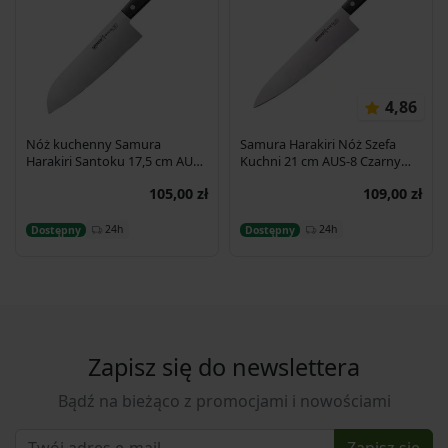
4,86
Nóż kuchenny Samura
Samura Harakiri Nóż Szefa
Harakiri Santoku 17,5 cm AUS-
Kuchni 21 cm AUS-8 Czarny
8 58HRC
SHR-0085B
105,00 zł
109,00 zł
Dodaj do koszyka
Dodaj do koszyka
24h
24h
Dostępny
Dostępny
Zapisz się do newslettera
Bądź na bieżąco z promocjami i nowościami
Zapisz się