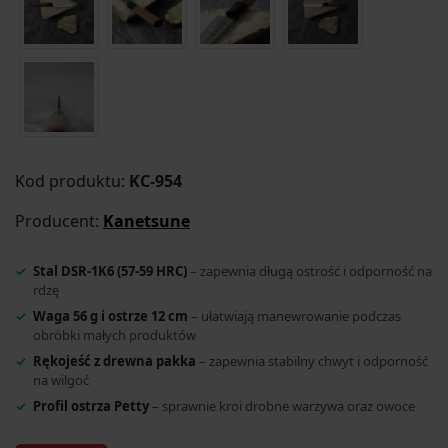
Kod produktu:
KC-954
Producent:
Kanetsune
Stal DSR-1K6 (57-59 HRC)
– zapewnia długą ostrość i odporność na
rdzę
Waga 56 g i ostrze 12 cm
– ułatwiają manewrowanie podczas
obróbki małych produktów
Rękojeść z drewna pakka
– zapewnia stabilny chwyt i odporność
na wilgoć
Profil ostrza Petty
– sprawnie kroi drobne warzywa oraz owoce