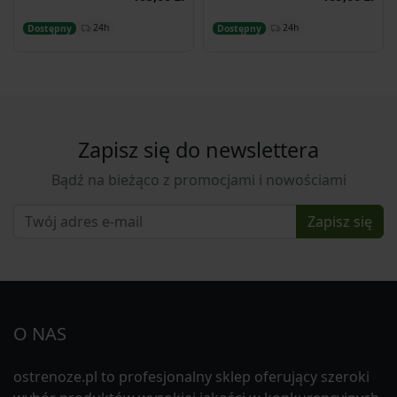
Dodaj do koszyka
Dodaj do koszyka
24h
24h
Dostępny
Dostępny
Zapisz się do newslettera
Bądź na bieżąco z promocjami i nowościami
Zapisz się
O NAS
ostrenoze.pl to profesjonalny sklep oferujący szeroki