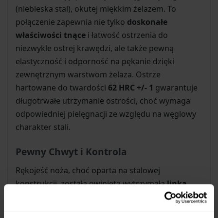
(niebieska stal), okutej miękkim żelazem. To
połączenie zapewnia nie tylko
doskonałe
właściwości tnące
i łatwość ostrzenia do
niezwykle ostrej krawędzi, ale także pewną
elastyczność i odporność na pękanie dzięki
zewnętrznym warstwom żelaza. Ostrze
hartowane do twardości
62 HRC +/- 1
gwarantuje
długotrwałe utrzymanie ostrości, choć wymaga
odpowiedniej pielęgnacji ze względu na węglowy
charakter stali.
Pewny Chwyt i Kontrola
Rękojeść noża, choć oparta na stalowej
konstrukcji, została owinięta wytrzymałą
linką
paracord
. Ten praktyczny zabieg nie tylko
zapewnia
pewny i stabilny chwyt
w każdych