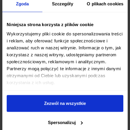
warunkach, nawet gdy dłonie są wilgotne lub
Zgoda
Szczegóły
O plikach cookies
brudne, ale także dodaje nożowi taktycznego
charakteru. Spłaszczony profil rękojeści umożliwia
Niniejsza strona korzysta z plików cookie
precyzyjną kontrolę
nad ostrzem podczas
bardziej wymagających zadań.
Wykorzystujemy pliki cookie do spersonalizowania treści
i reklam, aby oferować funkcje społecznościowe i
Wszechstronność Użycia
analizować ruch w naszej witrynie. Informacje o tym, jak
korzystasz z naszej witryny, udostępniamy partnerom
Kanetsune Karasu Kuro to prawdziwie
społecznościowym, reklamowym i analitycznym.
uniwersalne narzędzie obozowe
. Jego
Partnerzy mogą połączyć te informacje z innymi danymi
konstrukcja i rozmiar sprawiają, że świetnie
otrzymanymi od Ciebie lub uzyskanymi podczas
korzystania z ich usług.
nadaje się zarówno do zadań związanych z
obróbką drewna
(np. rozszczepianie drobnych
polan, struganie), jak i do
przygotowywania
Zezwól na wszystkie
posiłków
w terenie (krojenie warzyw, mięsa). To
nóż, na którym możesz polegać w różnorodnych
sytuacjach.
Spersonalizuj