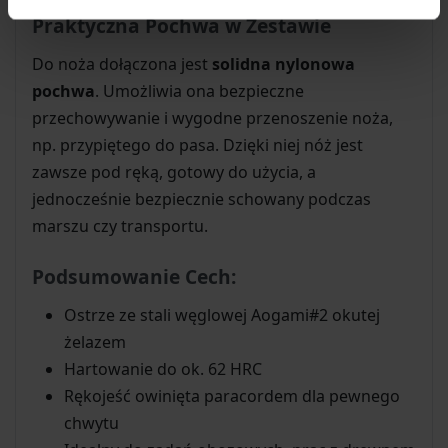
Praktyczna Pochwa w Zestawie
Do noża dołączona jest
solidna nylonowa
pochwa
. Umożliwia ona bezpieczne
przechowywanie i wygodne przenoszenie noża,
np. przypiętego do pasa. Dzięki niej nóż jest
zawsze pod ręką, gotowy do użycia, a
jednocześnie bezpiecznie schowany podczas
marszu czy transportu.
Podsumowanie Cech:
Ostrze ze stali węglowej Aogami#2 okutej
żelazem
Hartowanie do ok. 62 HRC
Rękojeść owinięta paracordem dla pewnego
chwytu