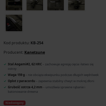
Kod produktu:
KB-254
Producent:
Kanetsune
Stal Aogami#2, 62 HRC
– zachowuje agresję cięcia i łatwo się
ostrzy
Waga 159 g
– nie obciąża ekwipunku podczas długich wędrówek
Oplot z paracordu
– zapewnia stabilny chwyt w mokrej dłoni
Grubość ostrza 4,2 mm
– umożliwia sprawne rąbanie i
batonowanie drewna
Niedostępny