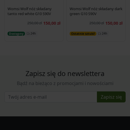
Womsi Wolf nóż składany
Womsi Wolf nóż składany dark
tanto red white G10 S90V
green G10 S90V
250,00 zł
150,00 zł
250,00 zł
150,00 zł
Dodaj do koszyka
Dodaj do koszyka
24h
24h
Dostępny
Ostatnie sztuki!
Zapisz się do newslettera
Bądź na bieżąco z promocjami i nowościami
Zapisz się