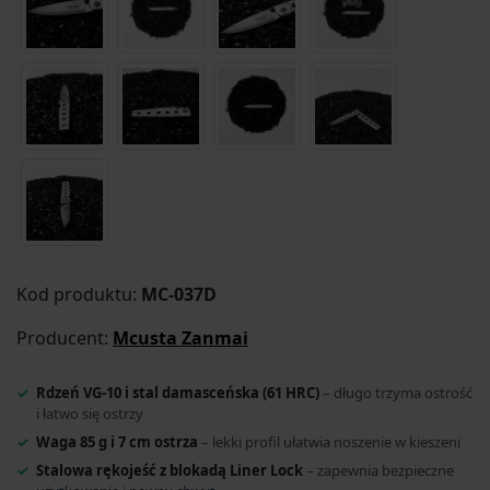
Kod produktu:
MC-037D
Producent:
Mcusta Zanmai
Rdzeń VG-10 i stal damasceńska (61 HRC)
– długo trzyma ostrość
i łatwo się ostrzy
Waga 85 g i 7 cm ostrza
– lekki profil ułatwia noszenie w kieszeni
Stalowa rękojeść z blokadą Liner Lock
– zapewnia bezpieczne