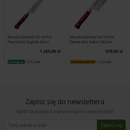
Mcusta Zanmai VG-10 Pro
Mcusta Zanmai VG-10 Pro
Flame Nóż Sujihiki 24cm
Flame Nóż Nakiri 16,5cm
1 259,00 zł
979,00 zł
Dodaj do koszyka
Dodaj do koszyka
2-3 dni
2-3 dni
Dostępny
Ostatnie sztuki!
Zapisz się do newslettera
Bądź na bieżąco z promocjami i nowościami
Zapisz się