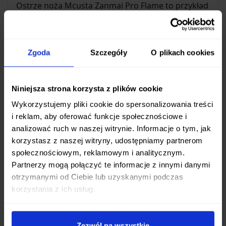
Ostrze noża Mcusta Zanmai Pro Flame to przykład
mistrzowskiego kowalstwa
. Rdzeń wykonany z
wysokowęglowej stali nierdzewnej
VG-5
, znanej ze
swojej zdolności do osiągania i utrzymywania
Zgoda
Szczegóły
O plikach cookies
niezwykłej ostrości, został okuty dwiema
warstwami bardziej elastycznej stali nierdzewnej
SUS410
. Taka konstrukcja typu San Mai nie tylko
Niniejsza strona korzysta z plików cookie
zwiększa wytrzymałość ostrza i jego odporność na
Wykorzystujemy pliki cookie do spersonalizowania treści
korozję, ale także ułatwia ostrzenie. Twardość na
i reklam, aby oferować funkcje społecznościowe i
poziomie
60-62 HRC
gwarantuje długotrwałą
analizować ruch w naszej witrynie. Informacje o tym, jak
korzystasz z naszej witryny, udostępniamy partnerom
ostrość, minimalizując potrzebę częstego
społecznościowym, reklamowym i analitycznym.
ostrzenia.
Partnerzy mogą połączyć te informacje z innymi danymi
otrzymanymi od Ciebie lub uzyskanymi podczas
Komfort i Styl
korzystania z ich usług.
Rękojeść noża wykonana jest z
laminowanego
drewna Pakka w głębokim czerwonym kolorze
.
Zezwól na wszystkie