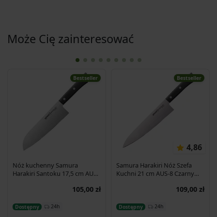
Może Cię zainteresować
Bestseller
Bestseller
4,86
Nóż kuchenny Samura
Samura Harakiri Nóż Szefa
Harakiri Santoku 17,5 cm AUS-
Kuchni 21 cm AUS-8 Czarny
8 58HRC
SHR-0085B
105,00 zł
109,00 zł
Dodaj do koszyka
Dodaj do koszyka
24h
24h
Dostępny
Dostępny