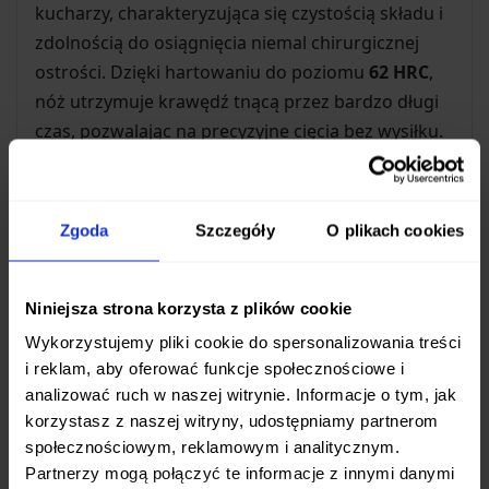
kucharzy, charakteryzująca się czystością składu i
zdolnością do osiągnięcia niemal chirurgicznej
ostrości. Dzięki hartowaniu do poziomu
62 HRC
,
nóż utrzymuje krawędź tnącą przez bardzo długi
czas, pozwalając na precyzyjne cięcia bez wysiłku.
Wykończenie Tsuchime – Połączenie
Estetyki i Funkcjonalności
Zgoda
Szczegóły
O plikach cookies
Ostrze zostało wykończone w technice
Tsuchime
(ręczne młotkowanie). To charakterystyczne
Niniejsza strona korzysta z plików cookie
wgłębienia na powierzchni bocznej nie tylko
Wykorzystujemy pliki cookie do spersonalizowania treści
nadają nożowi unikalny, rustykalny wygląd, ale
i reklam, aby oferować funkcje społecznościowe i
pełnią ważną funkcję praktyczną – tworzą
analizować ruch w naszej witrynie. Informacje o tym, jak
poduszki powietrzne, które zapobiegają
korzystasz z naszej witryny, udostępniamy partnerom
przywieraniu krojonych produktów do ostrza.
społecznościowym, reklamowym i analitycznym.
Rdzeń jest chroniony przez
powłokę SUS-405 clad
Partnerzy mogą połączyć te informacje z innymi danymi