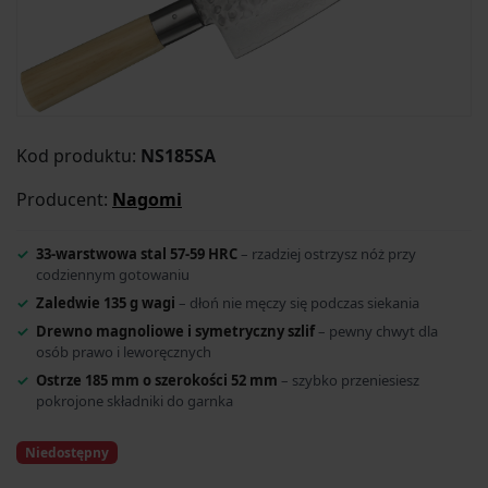
Kod produktu:
NS185SA
Producent:
Nagomi
33-warstwowa stal 57-59 HRC
– rzadziej ostrzysz nóż przy
codziennym gotowaniu
Zaledwie 135 g wagi
– dłoń nie męczy się podczas siekania
Drewno magnoliowe i symetryczny szlif
– pewny chwyt dla
osób prawo i leworęcznych
Ostrze 185 mm o szerokości 52 mm
– szybko przeniesiesz
pokrojone składniki do garnka
Niedostępny