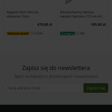
Nagomi Shiro Nóż do
Nóż kuchenny Samura
obierania 10cm
Harakiri Santoku 17,5 cm AUS-
8 58HRC
479,00 zł
105,00 zł
Dodaj do koszyka
Dodaj do koszyka
2-3 dni
24h
Ostatnie sztuki!
Dostępny
Zapisz się do newslettera
Bądź na bieżąco z promocjami i nowościami
Zapisz się