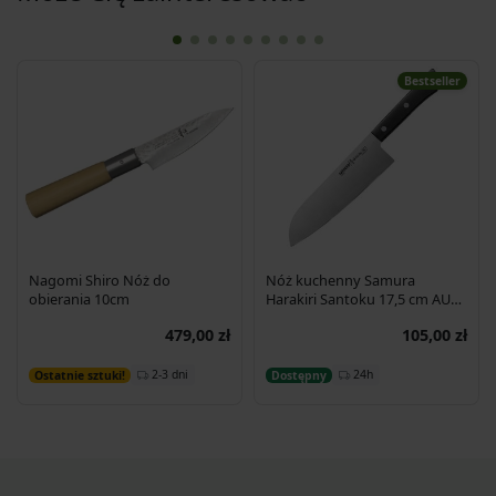
Bestseller
Nagomi Shiro Nóż do
Nóż kuchenny Samura
obierania 10cm
Harakiri Santoku 17,5 cm AUS-
8 58HRC
479,00 zł
105,00 zł
Dodaj do koszyka
Dodaj do koszyka
2-3 dni
24h
Ostatnie sztuki!
Dostępny