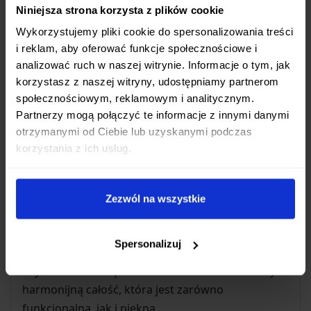
powierzchnię.
Ten tradycyjny element nie tylko
Niniejsza strona korzysta z plików cookie
dodaje nożowi estetycznego charakteru, ale
Wykorzystujemy pliki cookie do spersonalizowania treści
przede wszystkim
skutecznie zapobiega
i reklam, aby oferować funkcje społecznościowe i
przywieraniu krojonych produktów
do klingi, co
analizować ruch w naszej witrynie. Informacje o tym, jak
przyspiesza pracę i ułatwia czyszczenie.
korzystasz z naszej witryny, udostępniamy partnerom
społecznościowym, reklamowym i analitycznym.
Połączenie Trwałości i Estetyki
Partnerzy mogą połączyć te informacje z innymi danymi
otrzymanymi od Ciebie lub uzyskanymi podczas
Ostrze zostało wykonane z
wysokiej jakości, 33-
korzystania z ich usług.
warstwowej stali molibdenowo-wanadowej.
Ta
konstrukcja zapewnia nie tylko wyjątkową ostrość
i jej długotrwałe utrzymanie, ale także imponującą
Zezwól na wszystkie
wytrzymałość. Rękojeść z
naturalnego drewna
magnoliowego
doskonale leży w dłoni, oferując
Spersonalizuj
pewny chwyt i komfort nawet podczas długiego
użytkowania. Połączenie stali z drewnem tworzy
harmonijną całość, która jest zarówno
funkcjonalna, jak i piękna.